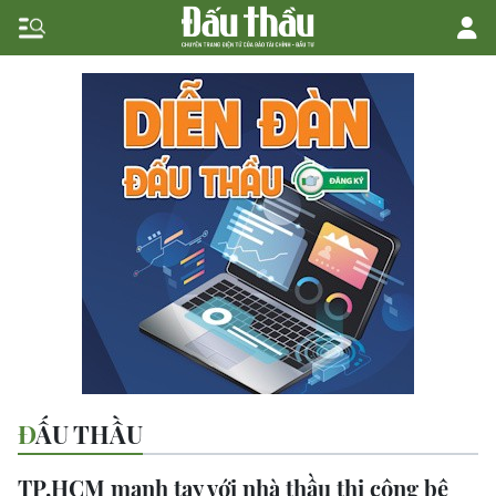
ĐẤU THẦU
TP.HCM mạnh tay với nhà thầu thi công bê