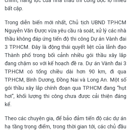
chính, năng lực của nhà thầu thi công bộc lộ nhiều
bất cập.
Trong diễn biến mới nhất, Chủ tịch UBND TP.HCM
Nguyễn Văn Được vừa yêu cầu rà soát, xử lý các nhà
thầu không đáp ứng tiến độ thi công Dự án Vành đai
3 TP.HCM. Đây là động thái quyết liệt của lãnh đạo
Thành phố trong bối cảnh nhiều gói thầu xây lắp
đang chậm so với kế hoạch đề ra. Dự án Vành đai 3
TP.HCM có tổng chiều dài hơn 90 km, đi qua
TP.HCM, Bình Dương, Đồng Nai và Long An. Một số
gói thầu xây lắp chính đoạn qua TP.HCM đang “hụt
hơi”, khối lượng thi công chưa được cải thiện đáng
kể.
Theo các chuyên gia, để bảo đảm tiến độ các dự án
hạ tầng trọng điểm, trong thời gian tới, các chủ đầu