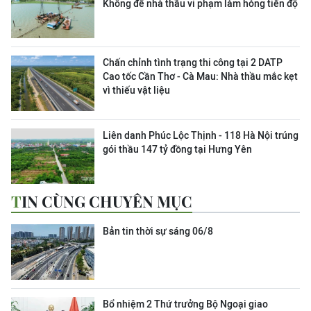
Không để nhà thầu vi phạm làm hỏng tiến độ
Chấn chỉnh tình trạng thi công tại 2 DATP
Cao tốc Cần Thơ - Cà Mau: Nhà thầu mắc kẹt
vì thiếu vật liệu
Liên danh Phúc Lộc Thịnh - 118 Hà Nội trúng
gói thầu 147 tỷ đồng tại Hưng Yên
TIN CÙNG CHUYÊN MỤC
Bản tin thời sự sáng 06/8
Bổ nhiệm 2 Thứ trưởng Bộ Ngoại giao