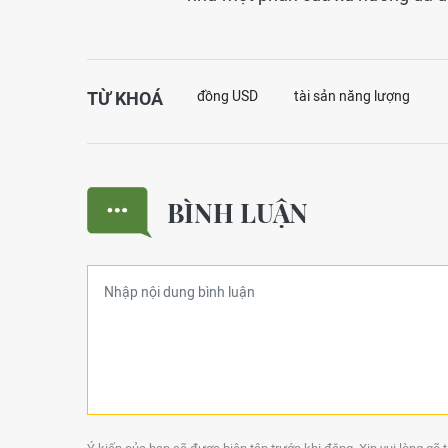
TỪ KHOÁ
đồng USD
tài sản năng lượng
BÌNH LUẬN