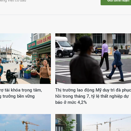
tiếng Việt có dấu
Gửi bình luận
rợ tài khóa trọng tâm,
Thị trường lao động Mỹ duy trì đà phụ
g trưởng bền vững
hồi trong tháng 7, tỷ lệ thất nghiệp dự
báo ở mức 4,2%