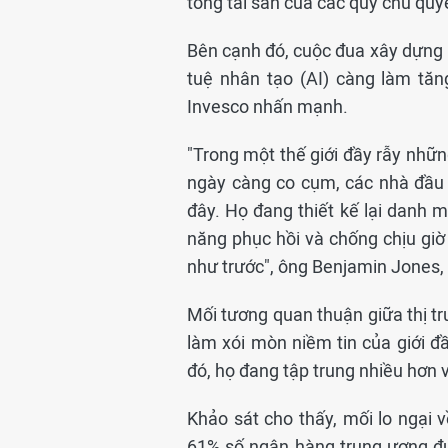
tổng tài sản của các quỹ chủ qu
Bên cạnh đó, cuộc đua xây dựng h
tuệ nhân tạo (AI) càng làm tă
Invesco nhấn mạnh.
"Trong một thế giới đầy rẫy nhữn
ngày càng co cụm, các nhà đầu t
đây. Họ đang thiết kế lại danh m
năng phục hồi và chống chịu giờ 
như trước", ông Benjamin Jones,
Mối tương quan thuận giữa thị t
làm xói mòn niềm tin của giới đầ
đó, họ đang tập trung nhiều hơn v
Khảo sát cho thấy, mối lo ngại 
61% số ngân hàng trung ương đư