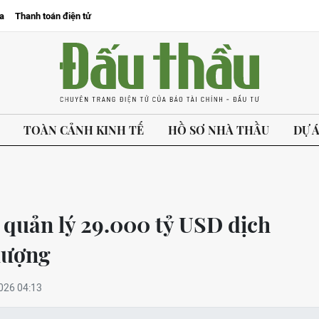
a
Thanh toán điện tử
TOÀN CẢNH KINH TẾ
HỒ SƠ NHÀ THẦU
DỰ 
 quản lý 29.000 tỷ USD dịch
lượng
026 04:13