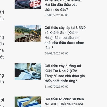
Hai lần đấu thầu bất
thành, do đâu?
rí
07/08/2026 07:00
ủa
Gói thầu xây lắp tại UBND
xã Khánh Sơn (Khánh
ờng
Hòa): Bảo lưu tiêu chí
khó, nhà thầu được chọn
ớc
là ai?
hả
06/08/2026 07:00
tốt
Gói thầu xây đường tại
KCN Trà Nóc 2 (Cần
ng
Thơ): Vì sao nhà thầu giá
thấp nhất phản ứng?
ào
31/07/2026 07:00
Gói thầu tổ chức sự kiện
ới
tại SCIC: Chủ đầu tư nói
êu