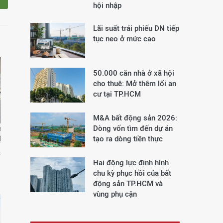
hội nhập
Lãi suất trái phiếu DN tiếp
tục neo ở mức cao
50.000 căn nhà ở xã hội
cho thuê: Mở thêm lối an
cư tại TP.HCM
M&A bất động sản 2026:
Dòng vốn tìm đến dự án
tạo ra dòng tiền thực
c
Hai động lực định hình
chu kỳ phục hồi của bất
động sản TP.HCM và
vùng phụ cận