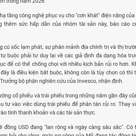
yền trong năm 2026.
ạ tầng công nghệ phục vụ cho "cơn khát" điện năng của t
ng thêm sức hấp dẫn của nhóm tài sản này, báo cáo c
g cú sốc lạm phát, sự phân mảnh địa chính trị và thị trư
ư buộc phải tư duy lại về các giả định đa dạng hóa trư
ục để có thể chống chọi với nhiều kịch bản rủi ro hơn. K
đây là điều kiện bắt buộc, không còn là tùy chọn có thì 
 Trưởng bộ phận nghiên cứu của Invesco, nhận định.
rường cổ phiếu và trái phiếu trong những năm gần đây cũ
u tư vào việc dùng trái phiếu để phân tán rủi ro. Thay v
ào tính thanh khoản và các tài sản thực.
về đồng USD đang "lan rộng và ngày càng sâu sắc". Có t
ợc hỏi cho rằng, mức nợ công của Mỹ đang tác động ti