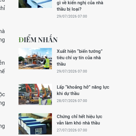
gì về kiến nghị của nhà
chỉ
thầu bị loại?
29/07/2026 07:00
hà
ĐIỂM NHẤN
ng
Xuất hiện “biến tướng”
tiêu chí uy tín của nhà
ễn
thầu
hế
29/07/2026 07:00
Lấp “khoảng hở” năng lực
khi dự thầu
uộc
28/07/2026 07:00
ng
Chứng chỉ hết hiệu lực
vẫn làm khó nhà thầu
àng
27/07/2026 07:00