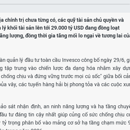
a chính trị chưa từng có, các quỹ tài sản chủ quyền và
ý khối tài sản lên tới 29.000 tỷ USD đang đồng loạt
ng lượng, đồng thời gia tăng mối lo ngại về tương lai củ
n quản lý đầu tư toàn cầu Invesco công bố ngày 29/6, gi
g tập trung vào chiến lược đa dạng hóa nhằm xây dự
chống chịu và đứng vững trước mọi cú sốc" giữa bối cả
ủa vây, các tuyến hàng hải bị phong tỏa và các cuộc xu
ảo sát nhận định, an ninh năng lượng và hạ tầng chuy
đầu tư đáng tin cậy nhất giúp củng cố sức chống chịu c
 tỷ trọng phân bổ vào mảng cơ sở hạ tầng chạm mức 