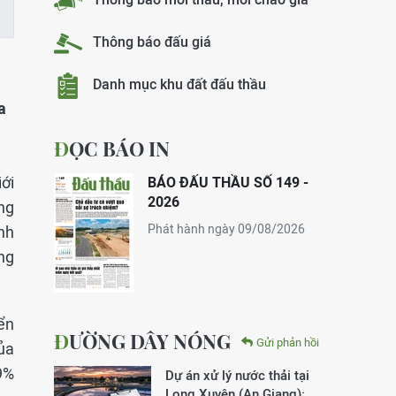
Thông báo đấu giá
Danh mục khu đất đấu thầu
a
ĐỌC BÁO IN
ới
BÁO ĐẤU THẦU SỐ 149 -
2026
ng
Phát hành ngày 09/08/2026
nh
ng
ển
ĐƯỜNG DÂY NÓNG
Gửi phản hồi
ủa
9%
Dự án xử lý nước thải tại
Long Xuyên (An Giang):