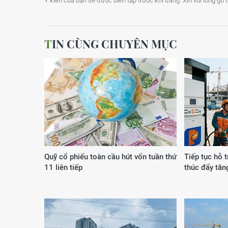
Ý kiến của bạn sẽ được biên tập trước khi đăng. Xin vui lòng gõ 
TIN CÙNG CHUYÊN MỤC
Quỹ cổ phiếu toàn cầu hút vốn tuần thứ
Tiếp tục hỗ t
11 liên tiếp
thúc đẩy tăn