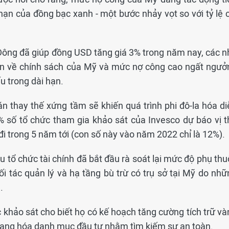
 hạn của đồng bạc xanh - một bước nhảy vọt so với tỷ lệ 
Đông đã giúp đồng USD tăng giá 3% trong năm nay, các n
ổn về chính sách của Mỹ và mức nợ công cao ngất ngưở
u trong dài hạn.
n thay thế xứng tầm sẽ khiến quá trình phi đô-la hóa di
9% số tổ chức tham gia khảo sát của Invesco dự báo vị t
đi trong 5 năm tới (con số này vào năm 2022 chỉ là 12%).
u tổ chức tài chính đã bắt đầu rà soát lại mức độ phụ th
ối tác quản lý và hạ tầng bù trừ có trụ sở tại Mỹ do nhữ
.
c khảo sát cho biết họ có kế hoạch tăng cường tích trữ v
ạng hóa danh mục đầu tư nhằm tìm kiếm sự an toàn.