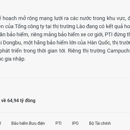
kế hoạch mở rộng mạng lưới ra các nước trong khu vực, đ
iện của Tổng công ty tại thị trường Lào đang có kết quả h
ần bảo hiểm, riêng mảng bảo hiểm xe cơ giới, PTI đứng t
ại Dongbu, một hãng bảo hiểm lớn của Hàn Quốc, thị trườ
át triển trong thời gian tới. Riêng thị trường Campuchi
ục gia nhập.
 về 64,94 tỷ đồng
ế
Bảo hiểm Bưu điện
PTI
IPO
Bộ Tài chính