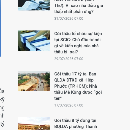
Thơ): Vì sao nhà thầu giá
thấp nhất phản ứng?
31/07/2026 07:00
Gói thầu tổ chức sự kiện
tại SCIC: Chủ đầu tư nói
gì về kiến nghị của nhà
thầu bị loại?
29/07/2026 07:00
Gói thầu 17 tỷ tại Ban
QLDA ĐTXD xã Hiệp
Phước (TP.HCM): Nhà
ủa
thầu Mê Kông được “gọi
tên”
kỹ
17/07/2026 07:00
ng
nh
Gói thầu 8 tỷ đồng tại
tỷ
BQLDA phường Thanh