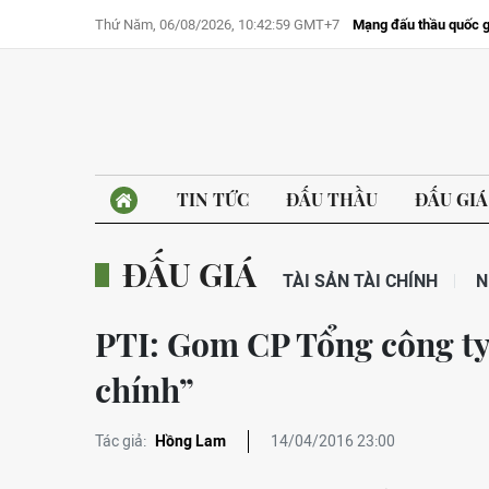
Thứ Năm, 06/08/2026, 10:42:59 GMT+7
Mạng đấu thầu quốc g
TIN TỨC
ĐẤU THẦU
ĐẤU GIÁ
ĐẤU GIÁ
TÀI SẢN TÀI CHÍNH
N
PTI: Gom CP Tổng công ty 
chính”
Tác giả:
Hồng Lam
14/04/2016 23:00