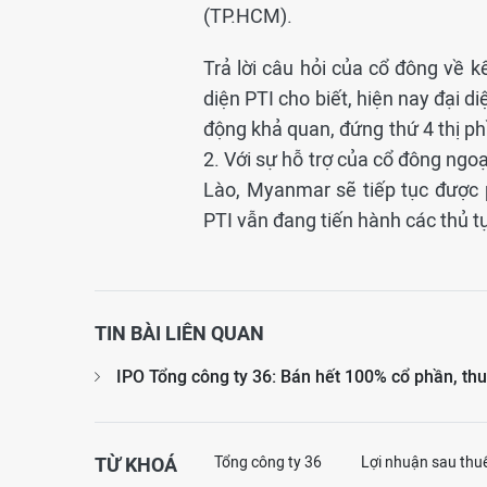
(TP.HCM).
Trả lời câu hỏi của cổ đông về 
diện PTI cho biết, hiện nay đại d
động khả quan, đứng thứ 4 thị ph
2. Với sự hỗ trợ của cổ đông ngo
Lào, Myanmar sẽ tiếp tục được ph
PTI vẫn đang tiến hành các thủ t
TIN BÀI LIÊN QUAN
IPO Tổng công ty 36: Bán hết 100% cổ phần, thu
TỪ KHOÁ
Tổng công ty 36
Lợi nhuận sau thu