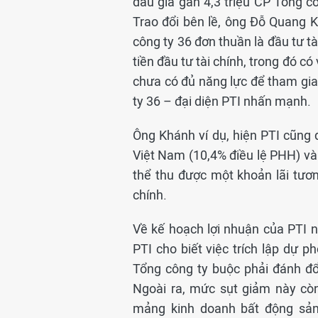
đấu giá gần 4,3 triệu CP Tổng c
Trao đổi bên lề, ông Đỗ Quang 
công ty 36 đơn thuần là đầu tư t
tiền đầu tư tài chính, trong đó có
chưa có đủ năng lực để tham gi
ty 36 – đại diện PTI nhấn mạnh.
Ông Khánh ví dụ, hiện PTI cũng
Việt Nam (10,4% điều lệ PHH) và 
thể thu được một khoản lãi tươn
chính.
Về kế hoạch lợi nhuận của PTI n
PTI cho biết việc trích lập dự p
Tổng công ty buộc phải đánh đổi
Ngoài ra, mức sụt giảm này cò
mảng kinh doanh bất động sản