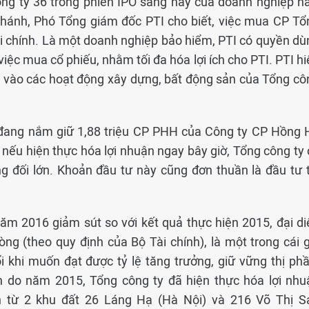
ông ty 36 trong phiên IPO sáng nay của doanh nghiệp nà
Khánh, Phó Tổng giám đốc PTI cho biết, việc mua CP Tổ
ài chính. Là một doanh nghiệp bảo hiểm, PTI có quyền dù
 việc mua cổ phiếu, nhằm tối đa hóa lợi ích cho PTI. PTI h
a vào các hoạt động xây dựng, bất động sản của Tổng cô
 đang nắm giữ 1,88 triệu CP PHH của Công ty CP Hồng 
nếu hiện thực hóa lợi nhuận ngay bây giờ, Tổng công ty 
g đối lớn. Khoản đầu tư này cũng đơn thuần là đầu tư t
ăm 2016 giảm sút so với kết quả thực hiện 2015, đại di
hòng (theo quy định của Bộ Tài chính), là một trong cái 
 khi muốn đạt được tỷ lệ tăng trưởng, giữ vững thị phầ
n do năm 2015, Tổng công ty đã hiện thực hóa lợi nhu
 từ 2 khu đất 26 Láng Hạ (Hà Nội) và 216 Võ Thị S