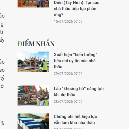
Điền (Tây Ninh): Tại sao
nhà thầu tiếp tục phản
ứng?
ảo
15/07/2026 07:00
g,
rị
ẩy
ĐIỂM NHẤN
Xuất hiện “biến tướng”
tiêu chí uy tín của nhà
ảo
thầu
so
29/07/2026 07:00
tỷ
ới
Lấp “khoảng hở” năng lực
khi dự thầu
28/07/2026 07:00
Chứng chỉ hết hiệu lực
ng
vẫn làm khó nhà thầu