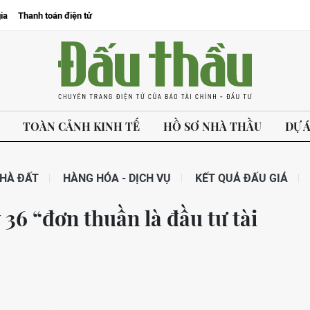
ia
Thanh toán điện tử
TOÀN CẢNH KINH TẾ
HỒ SƠ NHÀ THẦU
DỰ 
HÀ ĐẤT
HÀNG HÓA - DỊCH VỤ
KẾT QUẢ ĐẤU GIÁ
36 “đơn thuần là đầu tư tài