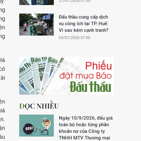
y.
27/07/2026 07:00
ng
Đấu thầu cung cấp dịch
ng
vụ công ích tại TP. Huế:
iện
Vì sao kém cạnh tranh?
ng
03/07/2026 07:00
Hà
có
ài
ện
ĐỌC NHIỀU
giá
Ngày 10/9/2026, đấu giá
n.
toàn bộ hoặc từng phần
ận
khoản nợ của Công ty
áu
TNHH MTV Thương mại