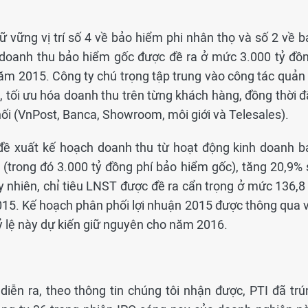
 vững vị trí số 4 về bảo hiểm phi nhân thọ và số 2 về b
êu doanh thu bảo hiểm gốc được đề ra ở mức 3.000 tỷ đồn
m 2015. Công ty chú trọng tập trung vào công tác quản t
 tối ưu hóa doanh thu trên từng khách hàng, đồng thời đ
i (VnPost, Banca, Showroom, môi giới và Telesales).
I đề xuất kế hoạch doanh thu từ hoạt động kinh doanh b
(trong đó 3.000 tỷ đồng phí bảo hiểm gốc), tăng 20,9% 
 nhiên, chỉ tiêu LNST được đề ra cẩn trọng ở mức 136,8 
15. Kế hoạch phân phối lợi nhuận 2015 được thông qua v
Tỷ lệ này dự kiến giữ nguyên cho năm 2016.
iễn ra, theo thông tin chúng tôi nhận được, PTI đã trú