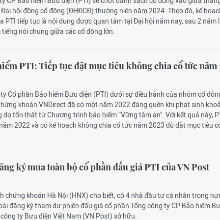
 ty CP Bảo hiểm Bưu điện (PTI) sẽ chốt danh sách cổ đông vào giữa thán
 Đại hội đồng cổ đông (ĐHĐCĐ) thường niên năm 2024. Theo đó, kế hoạc
ủa PTI tiếp tục là nội dung được quan tâm tại Đại hội năm nay, sau 2 năm l
 tiếng nói chung giữa các cổ đông lớn.
m PTI: Tiếp tục đặt mục tiêu không chia cổ tức năm
 ty Cổ phần Bảo hiểm Bưu điện (PTI) dưới sự điều hành của nhóm cổ đông
hứng khoán VNDirect đã có một năm 2022 đáng quên khi phát sinh khoả
 do tổn thất từ Chương trình bảo hiểm “Vững tâm an". Với kết quả này, P
 năm 2022 và có kế hoạch không chia cổ tức năm 2023 dù đặt mục tiêu có
đăng ký mua toàn bộ cổ phần đấu giá PTI của VN Post
ch chứng khoán Hà Nội (HNX) cho biết, có 4 nhà đầu tư cá nhân trong nư
oài đăng ký tham dự phiên đấu giá cổ phần Tổng công ty CP Bảo hiểm B
 công ty Bưu điện Việt Nam (VN Post) sở hữu.