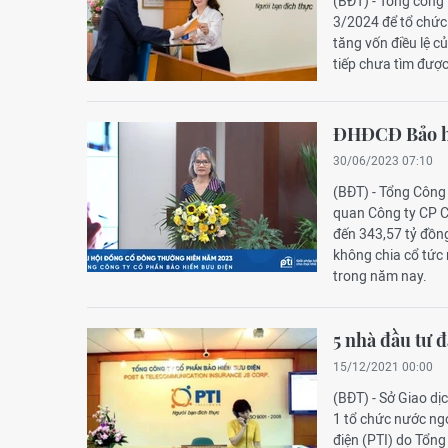
(BĐT) - Tổng công
3/2024 để tổ chức
tăng vốn điều lệ c
tiếp chưa tìm được
ĐHĐCĐ Bảo hiể
30/06/2023 07:10
(BĐT) - Tổng Công
quan Công ty CP C
đến 343,57 tỷ đồng
không chia cổ tức
trong năm nay.
5 nhà đầu tư 
15/12/2021 00:00
(BĐT) - Sở Giao dị
1 tổ chức nước ng
điện (PTI) do Tổng