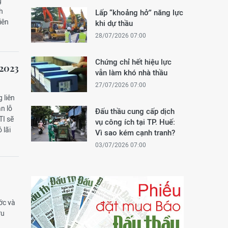
g
h
Lấp “khoảng hở” năng lực
iên
khi dự thầu
28/07/2026 07:00
Chứng chỉ hết hiệu lực
 2023
vẫn làm khó nhà thầu
27/07/2026 07:00
 liên
n lỗ
Đấu thầu cung cấp dịch
TI sẽ
vụ công ích tại TP. Huế:
 lãi
Vì sao kém cạnh tranh?
03/07/2026 07:00
ớc và
ưu