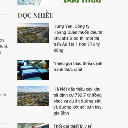
ĐỌC NHIỀU
Hưng Yên: Công ty
Hoàng Quân muốn đầu tư
Khu nhà ở đô thị mới thị
hơn
trấn Ân Thi 1 hơn 776 tỷ
u lệ.
đồng
u
Nhiều gói thầu thiếu cạnh
tranh thực chất
Hà Nội đấu thầu xây khu
oanh
tái định cư 792,7 tỷ đồng
phục vụ dự án đường sắt
và đường kết nối sân bay
gia Bình
Thổi giá thiết bị y tế: