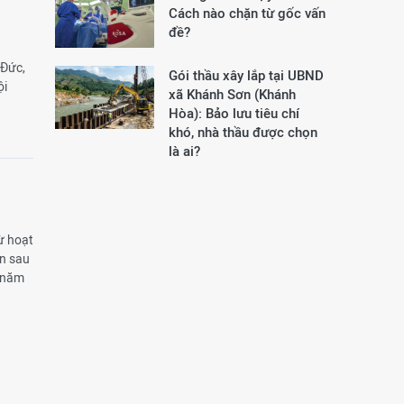
Cách nào chặn từ gốc vấn
đề?
 Đức,
Gói thầu xây lắp tại UBND
ội
xã Khánh Sơn (Khánh
Hòa): Bảo lưu tiêu chí
khó, nhà thầu được chọn
là ai?
ừ hoạt
ận sau
T năm