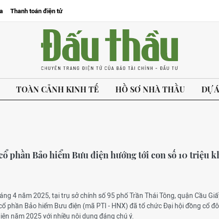
a
Thanh toán điện tử
TOÀN CẢNH KINH TẾ
HỒ SƠ NHÀ THẦU
DỰ 
cổ phần Bảo hiểm Bưu điện hướng tới con số 10 triệu 
áng 4 năm 2025, tại trụ sở chính số 95 phố Trần Thái Tông, quận Cầu Giấ
 cổ phần Bảo hiểm Bưu điện (mã PTI - HNX) đã tổ chức Đại hội đồng cổ đ
ên năm 2025 với nhiều nội dung đáng chú ý.