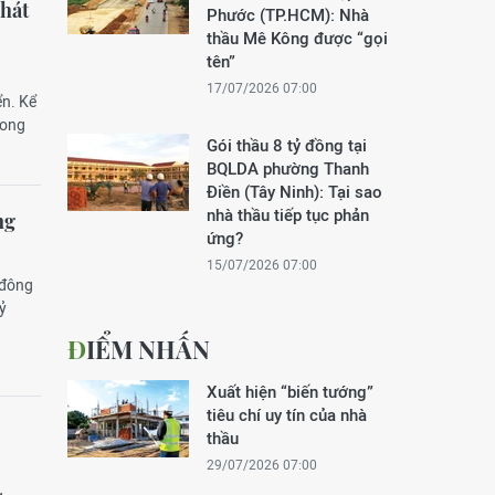
Phát
Phước (TP.HCM): Nhà
thầu Mê Kông được “gọi
tên”
17/07/2026 07:00
ển. Kể
rong
Gói thầu 8 tỷ đồng tại
BQLDA phường Thanh
Điền (Tây Ninh): Tại sao
nhà thầu tiếp tục phản
ng
ứng?
15/07/2026 07:00
 đông
tỷ
ĐIỂM NHẤN
Xuất hiện “biến tướng”
tiêu chí uy tín của nhà
thầu
29/07/2026 07:00