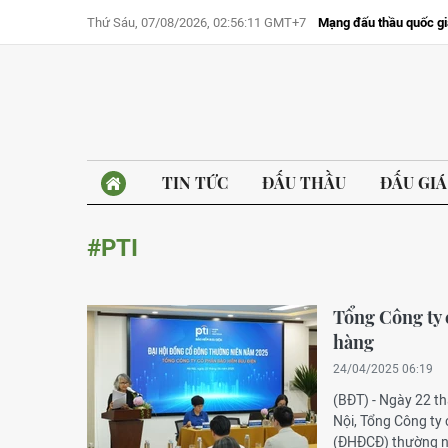
Thứ Sáu, 07/08/2026, 02:56:11 GMT+7
Mạng đấu thầu quốc gi
TIN TỨC
ĐẤU THẦU
ĐẤU GIÁ
#PTI
Tổng Công ty 
hàng
24/04/2025 06:19
(BĐT) - Ngày 22 th
Nội, Tổng Công ty
(ĐHĐCĐ) thường ni