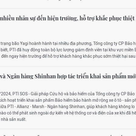
nhiều nhân sự đến hiện trường, hỗ trợ khắc phục thiệt 
c trạng bão Yagi hoành hành tại nhiều địa phương, Tổng công ty CP Bảo 
 biết, PTI đã huy động toàn bộ lực lượng giám định viên tại khu vực miền 
 đến ngay hiện trường để hỗ trợ khách hàng khắc phục sớm thiệt hại sau
và Ngân hàng Shinhan hợp tác triển khai sản phẩm mớ
/2024, PTI SOS - Giải pháp Cứu hộ và bảo hiểm của Tổng công ty CP Bảo
kích hoạt triển khai sản phẩm Bảo hiểm bảo hành mở rộng xe ô tô - sản 
iữa PTI - Allianz - Marsh - Ngân hàng Shinhan, giúp khách hàng không lo
nào có thể phát sinh ngoài dự kiến về hệ thống cơ và điện của xe khi đã hế
 nhà sản xuất.