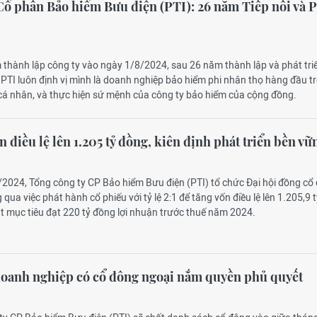
Cổ phần Bảo hiểm Bưu điện (PTI): 26 năm Tiếp nối và 
m thành lập công ty vào ngày 1/8/2024, sau 26 năm thành lập và phát tri
 PTI luôn định vị mình là doanh nghiệp bảo hiểm phi nhân thọ hàng đầu t
 cá nhân, và thực hiện sứ mệnh của công ty bảo hiểm của cộng đồng.
n điều lệ lên 1.205 tỷ đồng, kiên định phát triển bền vữ
/2024, Tổng công ty CP Bảo hiểm Bưu điện (PTI) tổ chức Đại hội đồng cổ
qua việc phát hành cổ phiếu với tỷ lệ 2:1 để tăng vốn điều lệ lên 1.205,9 
t mục tiêu đạt 220 tỷ đồng lợi nhuận trước thuế năm 2024.
doanh nghiệp có cổ đông ngoại nắm quyền phủ quyết