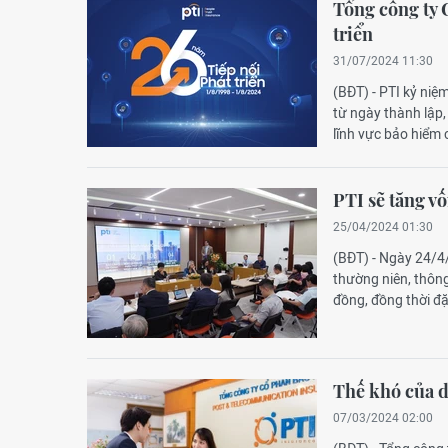
Tổng công ty 
triển
31/07/2024 11:30
(BĐT) - PTI kỷ niệ
từ ngày thành lập,
lĩnh vực bảo hiểm
PTI sẽ tăng vố
25/04/2024 01:30
(BĐT) - Ngày 24/4
thường niên, thông 
đồng, đồng thời đặ
Thế khó của 
07/03/2024 02:00