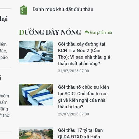
Danh mục khu đất đấu thầu
hại
ĐƯỜNG DÂY NÓNG
Gửi phản hồi
Gói thầu xây đường tại
hiểm
KCN Trà Nóc 2 (Cần
Bắc,
Thơ): Vì sao nhà thầu giá
 bão.
thấp nhất phản ứng?
31/07/2026 07:00
i
Gói thầu tổ chức sự kiện
tại SCIC: Chủ đầu tư nói
 hiểm
gì về kiến nghị của nhà
phẩm
thầu bị loại?
 lắng
29/07/2026 07:00
t thời
Gói thầu 17 tỷ tại Ban
QLDA ĐTXD xã Hiệp