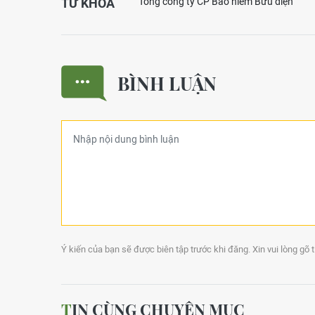
TỪ KHOÁ
Tổng công ty CP Bảo hiểm Bưu điện
BÌNH LUẬN
Ý kiến của bạn sẽ được biên tập trước khi đăng. Xin vui lòng gõ 
TIN CÙNG CHUYÊN MỤC