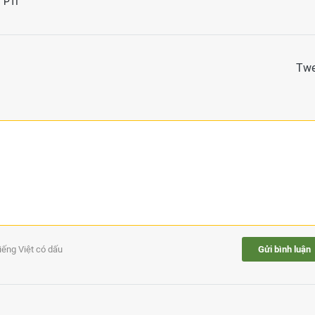
PTI
Twe
tiếng Việt có dấu
Gửi bình luận