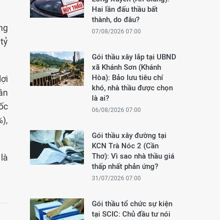
Hai lần đấu thầu bất
thành, do đâu?
ng
07/08/2026 07:00
tỷ
Gói thầu xây lắp tại UBND
xã Khánh Sơn (Khánh
Hòa): Bảo lưu tiêu chí
lợi
khó, nhà thầu được chọn
ân
là ai?
ốc
06/08/2026 07:00
%),
Gói thầu xây đường tại
KCN Trà Nóc 2 (Cần
Thơ): Vì sao nhà thầu giá
là
thấp nhất phản ứng?
31/07/2026 07:00
Gói thầu tổ chức sự kiện
tại SCIC: Chủ đầu tư nói