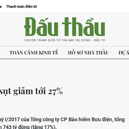
a
Thanh toán điện tử
TOÀN CẢNH KINH TẾ
HỒ SƠ NHÀ THẦU
DỰ 
sụt giảm tới 27%
quý I/2017 của Tổng công ty CP Bảo hiểm Bưu điện, tổng
n 743 tỷ đồng (tăng 17%).