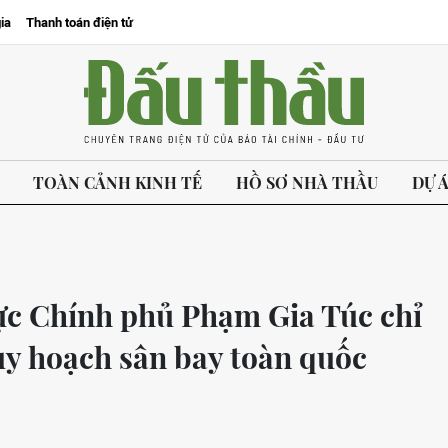
ia
Thanh toán điện tử
TOÀN CẢNH KINH TẾ
HỒ SƠ NHÀ THẦU
DỰ 
ực Chính phủ Phạm Gia Túc chỉ
uy hoạch sân bay toàn quốc