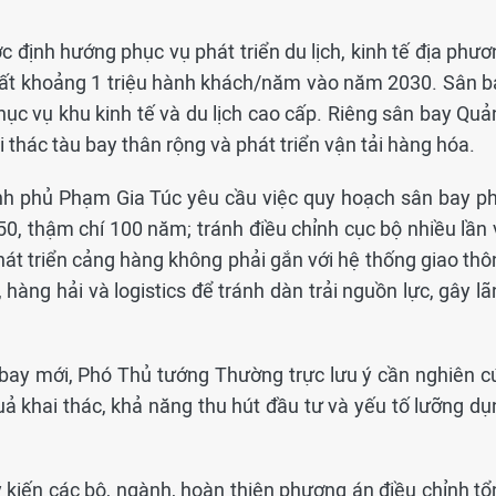
định hướng phục vụ phát triển du lịch, kinh tế địa phươ
suất khoảng 1 triệu hành khách/năm vào năm 2030. Sân b
ục vụ khu kinh tế và du lịch cao cấp. Riêng sân bay Quả
 thác tàu bay thân rộng và phát triển vận tải hàng hóa.
h phủ Phạm Gia Túc yêu cầu việc quy hoạch sân bay ph
0, thậm chí 100 năm; tránh điều chỉnh cục bộ nhiều lần 
át triển cảng hàng không phải gắn với hệ thống giao thô
hàng hải và logistics để tránh dàn trải nguồn lực, gây l
 bay mới, Phó Thủ tướng Thường trực lưu ý cần nghiên c
uả khai thác, khả năng thu hút đầu tư và yếu tố lưỡng dụ
 kiến các bộ, ngành, hoàn thiện phương án điều chỉnh tổ