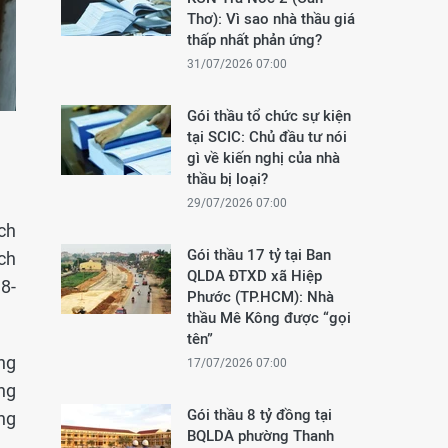
Thơ): Vì sao nhà thầu giá
thấp nhất phản ứng?
31/07/2026 07:00
Gói thầu tổ chức sự kiện
tại SCIC: Chủ đầu tư nói
gì về kiến nghị của nhà
thầu bị loại?
29/07/2026 07:00
ch
Gói thầu 17 tỷ tại Ban
ch
QLDA ĐTXD xã Hiệp
8-
Phước (TP.HCM): Nhà
thầu Mê Kông được “gọi
tên”
ng
17/07/2026 07:00
ng
Gói thầu 8 tỷ đồng tại
ng
BQLDA phường Thanh