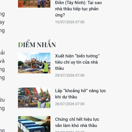
Điền (Tây Ninh): Tại sao
nhà thầu tiếp tục phản
ng
ứng?
ay
15/07/2026 07:00
ng
ĐIỂM NHẤN
ải
Xuất hiện “biến tướng”
và
tiêu chí uy tín của nhà
thầu
ng
29/07/2026 07:00
ãng
Lấp “khoảng hở” năng lực
khi dự thầu
ứu
28/07/2026 07:00
ng
Chứng chỉ hết hiệu lực
vẫn làm khó nhà thầu
ng