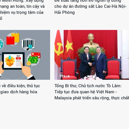
ê Minh Hưng: Xây dựng
Đề xuất tăng hơn 86 nghìn tỷ đồng
ạng an toàn, tin cậy và
cho dự án đường sắt Lào Cai-Hà Nội-
nhiệm vụ trọng tâm của
Hải Phòng
số
 về điều kiện, thủ tục
Tổng Bí thư, Chủ tịch nước Tô Lâm:
 giao dịch hàng hóa
Tiếp tục đưa quan hệ Việt Nam -
Malaysia phát triển sâu rộng, thực chấ