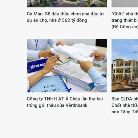
Cà Mau: Sẽ đấu thầu chọn nhà đầu tư
"Chốt" nhà t
dự án chợ, nhà ở 562 tỷ đồng
trang thiết b
(Bộ Công an
Công ty ΤΝΗΗ ΑΤ Á Châu lần thứ hai
Ban QLDA ph
trúng gói thầu của Vietinbank
Chốt nhà th
non Tăng Ti