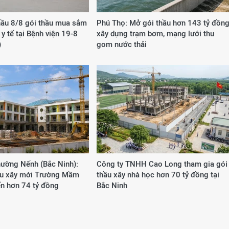
hầu 8/8 gói thầu mua sắm
Phú Thọ: Mở gói thầu hơn 143 tỷ đồn
ị y tế tại Bệnh viện 19-8
xây dựng trạm bơm, mạng lưới thu
)
gom nước thải
ường Nếnh (Bắc Ninh):
Công ty TNHH Cao Long tham gia gói
ầu xây mới Trường Mầm
thầu xây nhà học hơn 70 tỷ đồng tại
ến hơn 74 tỷ đồng
Bắc Ninh