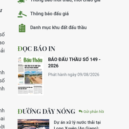
ư
Thông báo đấu giá
Danh mục khu đất đấu thầu
số
ao
ĐỌC BÁO IN
ải
BÁO ĐẤU THẦU SỐ 149 -
2026
nh
Phát hành ngày 09/08/2026
 số
ỉnh
ĐƯỜNG DÂY NÓNG
nh
Gửi phản hồi
ai
Dự án xử lý nước thải tại
hời
Long Xuyên (An Giang):