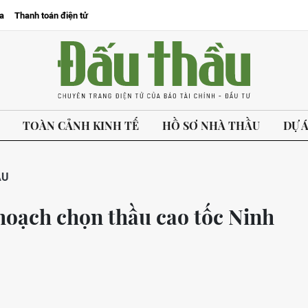
a
Thanh toán điện tử
TOÀN CẢNH KINH TẾ
HỒ SƠ NHÀ THẦU
DỰ 
ẦU
hoạch chọn thầu cao tốc Ninh