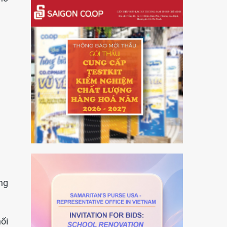
ợng
hối