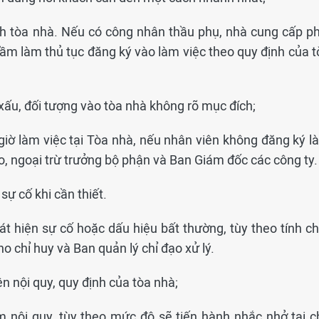
hính tòa nhà. Nếu có công nhân thầu phụ, nhà cung cấp ph
m làm thủ tục đăng ký vào làm việc theo quy định của t
 xấu, đối tượng vào tòa nhà không rõ mục đích;
 giờ làm việc tại Tòa nhà, nếu nhân viên không đăng ký l
ào, ngoại trừ trưởng bộ phận và Ban Giám đốc các công ty.
 sự cố khi cần thiết.
hát hiện sự cố hoặc dấu hiệu bất thường, tùy theo tính c
ho chỉ huy và Ban quản lý chỉ đạo xử lý.
ện nội quy, quy định của tòa nhà;
ạm nội quy, tùy theo mức độ sẽ tiến hành nhắc nhở tại c