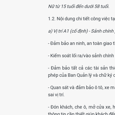
Nữ từ 15 tuổi đến dưới 58 tuổi.
1.2. Nội dung chi tiết công việc tại 
a) Vị trí A1 (cố định) - Sảnh chín
- Đảm bảo an ninh, an toàn giao t
- Kiểm soát lối ra/vào sảnh chính
- Đảm bảo tất cả các tài sản t
phép của Ban Quản lý và chữ ký 
- Quan sát và đảm bảo ô tô, xe m
sai vị trí.
- Đón khách, che ô, mở cửa xe,
thông tin cần thiết giúp khách đ