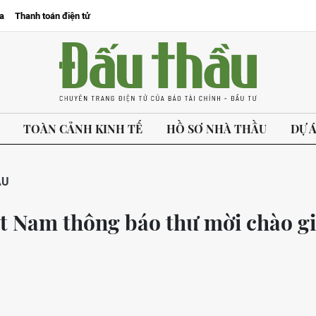
a
Thanh toán điện tử
TOÀN CẢNH KINH TẾ
HỒ SƠ NHÀ THẦU
DỰ 
ẦU
ệt Nam thông báo thư mời chào g