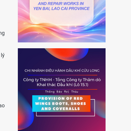
ng
lý
ao