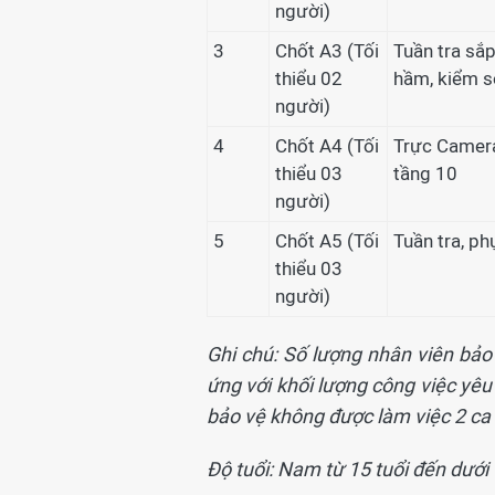
người)
3
Chốt A3 (Tối
Tuần tra sắ
thiểu 02
hầm, kiểm s
người)
4
Chốt A4 (Tối
Trực Camera
thiểu 03
tầng 10
người)
5
Chốt A5 (Tối
Tuần tra, ph
thiểu 03
người)
Ghi chú: Số lượng nhân viên bảo
ứng với khối lượng công việc yêu 
bảo vệ không được làm việc 2 ca l
Độ tuổi: Nam từ 15 tuổi đến dưới 