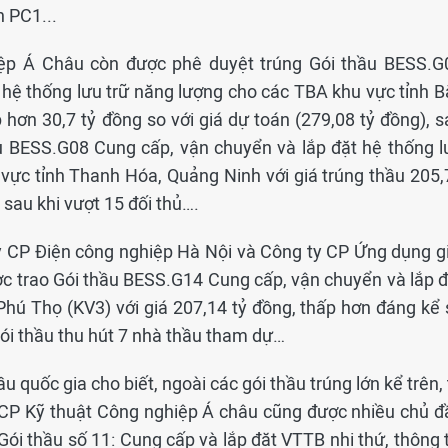
 PC1...
ệp Á Châu còn được phê duyệt trúng Gói thầu BESS.G
 hệ thống lưu trữ năng lượng cho các TBA khu vực tỉnh B
p hơn 30,7 tỷ đồng so với giá dự toán (279,08 tỷ đồng), 
hầu BESS.G08 Cung cấp, vận chuyển và lắp đặt hệ thống l
vực tỉnh Thanh Hóa, Quảng Ninh với giá trúng thầu 205,
 sau khi vượt 15 đối thủ….
y CP Điện công nghiệp Hà Nội và Công ty CP Ứng dụng gi
c trao Gói thầu BESS.G14 Cung cấp, vận chuyển và lắp đ
hú Thọ (KV3) với giá 207,14 tỷ đồng, thấp hơn đáng kể 
 Gói thầu thu hút 7 nhà thầu tham dự…
 quốc gia cho biết, ngoài các gói thầu trúng lớn kể trên,
CP Kỹ thuật Công nghiệp Á châu cũng được nhiều chủ đ
Gói thầu số 11: Cung cấp và lắp đặt VTTB nhị thứ, thông 