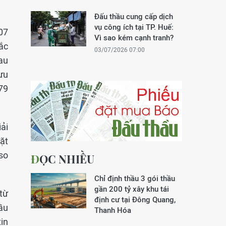
Đấu thầu cung cấp dịch
vụ công ích tại TP. Huế:
07
Vì sao kém cạnh tranh?
ắc
03/07/2026 07:00
sau
ưu
79
ải
ặt
so
ĐỌC NHIỀU
Chỉ định thầu 3 gói thầu
gần 200 tỷ xây khu tái
 từ
định cư tại Đông Quang,
ầu
Thanh Hóa
tin