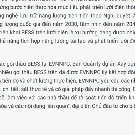
từng bước hiện thực hóa mục tiêu phát triển lưới điện th
ng nghệ lưu trữ năng lượng tiên tiến theo Nghị quyết 7
 lượng quốc gia đến năm 2030, tầm nhìn đến năm 204
riển khai BESS trên lưới điện là xu hướng đang được nhi
 năng tích hợp năng lượng tái tạo và phát triển lưới đi
 các gói thầu BESS tại EVNNPC, Ban Quản lý dự án Xây dự
 nhiều gói thầu BESS trên đã được EVNNPC ký kết hợp đồ
m tiến độ và chất lượng thực hiện, EVNNPC yêu cầu các n
 chi tiết, sát thực tế và có giải pháp đẩy nhanh thi công.
 làm việc với các nhà thầu để rà soát tiến độ triển kha
hóa và các nội dung liên quan”, đại diện Chủ đầu tư cho bi