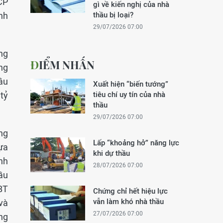
CP
gì về kiến nghị của nhà
nh
thầu bị loại?
29/07/2026 07:00
ng
ĐIỂM NHẤN
ng
âu
Xuất hiện “biến tướng”
tỷ
tiêu chí uy tín của nhà
thầu
29/07/2026 07:00
ng
Lấp “khoảng hở” năng lực
ựa
khi dự thầu
nh
28/07/2026 07:00
ầu
BT
Chứng chỉ hết hiệu lực
vẫn làm khó nhà thầu
và
27/07/2026 07:00
ng