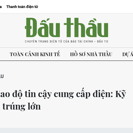
a
Thanh toán điện tử
TOÀN CẢNH KINH TẾ
HỒ SƠ NHÀ THẦU
DỰ 
ẦU
ao độ tin cậy cung cấp điện: Kỹ
 trúng lớn