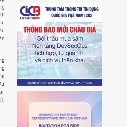
ông
0-
5.
ều
ện
ng
ng
hà
 Dự
i,
ết.