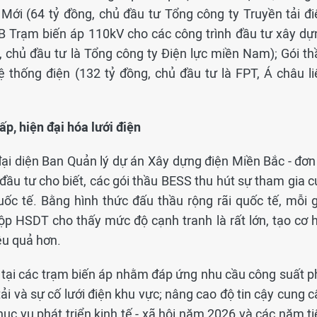
i (64 tỷ đồng, chủ đầu tư Tổng công ty Truyền tải đi
B Trạm biến áp 110kV cho các công trình đầu tư xây dự
 chủ đầu tư là Tổng công ty Điện lực miền Nam); Gói th
 thống điện (132 tỷ đồng, chủ đầu tư là FPT, Á châu li
ấp, hiện đại hóa lưới điện
đại diện Ban Quản lý dự án Xây dựng điện Miền Bắc - đơn 
ầu tư cho biết, các gói thầu BESS thu hút sự tham gia c
ốc tế. Bằng hình thức đấu thầu rộng rãi quốc tế, mỗi g
ộp HSDT cho thấy mức độ cạnh tranh là rất lớn, tạo cơ h
ệu quả hơn.
tại các trạm biến áp nhằm đáp ứng nhu cầu công suất p
tải và sự cố lưới điện khu vực; nâng cao độ tin cậy cung 
hục vụ phát triển kinh tế - xã hội năm 2026 và các năm t