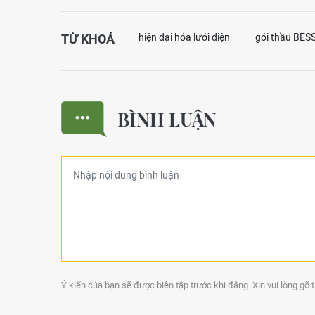
TỪ KHOÁ
hiện đại hóa lưới điện
gói thầu BES
BÌNH LUẬN
Ý kiến của bạn sẽ được biên tập trước khi đăng. Xin vui lòng gõ 