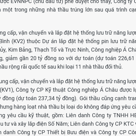
được EVNNPC (chủ đầu tư) phê duyệt cho thấy, Công ty 
 một trong những nhà thầu trúng lớn sau quá trình cạ
ng cấp, vận chuyển và lắp đặt hệ thống lưu trữ năng lượ
Bình (KV2) thuộc Dự án lắp đặt hệ thống pin lưu trữ nă
hủy, Kim Bảng, Thạch Tổ và Trực Ninh, Công nghiệp Á Ch
ng, giảm gần 20 tỷ đồng so với dự toán (dự toán 226,61 
ầu rộng rãi quốc tế sau khi loại 11 nhà thầu đối thủ.
ung cấp, vận chuyển và lắp đặt hệ thống lưu trữ năng lượ
(KV1), Công ty CP Kỹ thuật Công nghiệp Á Châu được l
ỷ đồng (dự toán 237,34 tỷ đồng). Gói thầu cũng cạnh tra
hưng hàng loạt nhà thầu bị loại do không đáp ứng yêu c
ng yêu cầu kỹ thuật, gồm: Liên danh Công ty TNHH H
u tư và xây lắp điện Số Năm; Liên danh Công ty CP KTC 
 danh Công ty CP Thiết bị Bưu điện và Công ty CP Cô