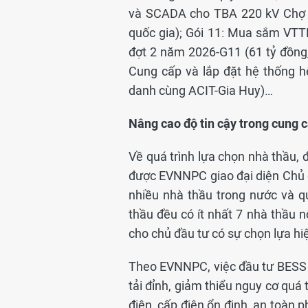
và SCADA cho TBA 220 kV Chợ Mớ
quốc gia); Gói 11: Mua sắm VTT
đợt 2 năm 2026-G11 (61 tỷ đồng,
Cung cấp và lắp đặt hệ thống hệ
danh cùng ACIT-Gia Huy)…
Nâng cao độ tin cậy trong cung c
Về quá trình lựa chọn nhà thầu, 
được EVNNPC giao đại diện Chủ đ
nhiều nhà thầu trong nước và qu
thầu đều có ít nhất 7 nhà thầu n
cho chủ đầu tư có sự chọn lựa hi
Theo EVNNPC, việc đầu tư BESS 
tải đỉnh, giảm thiểu nguy cơ quá 
điện, cấp điện ổn định, an toàn p