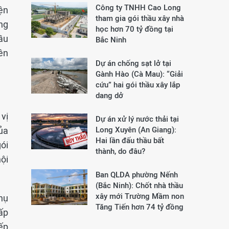
Công ty TNHH Cao Long
ện
tham gia gói thầu xây nhà
ng
học hơn 70 tỷ đồng tại
ầu
Bắc Ninh
ên
Dự án chống sạt lở tại
Gành Hào (Cà Mau): “Giải
cứu” hai gói thầu xây lắp
dang dở
vị
Dự án xử lý nước thải tại
ủa
Long Xuyên (An Giang):
Hai lần đấu thầu bất
ói
thành, do đâu?
ội
Ban QLDA phường Nếnh
(Bắc Ninh): Chốt nhà thầu
xây mới Trường Mầm non
hụ
Tăng Tiến hơn 74 tỷ đồng
cấp
iếp