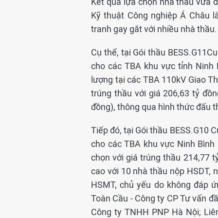
Kết quả lựa chọn nhà thầu vừa 
Kỹ thuật Công nghiệp Á Châu là
tranh gay gắt với nhiều nhà thầu.
Cụ thể, tại Gói thầu BESS.G11Cu
cho các TBA khu vực tỉnh Ninh 
lượng tại các TBA 110kV Giao T
trúng thầu với giá 206,63 tỷ đồ
đồng), thông qua hình thức đấu th
Tiếp đó, tại Gói thầu BESS.G10 C
cho các TBA khu vực Ninh Bình 
chọn với giá trúng thầu 214,77 t
cao với 10 nhà thầu nộp HSDT, n
HSMT, chủ yếu do không đáp ứ
Toàn Cầu - Công ty CP Tư vấn đầ
Công ty TNHH PNP Hà Nội; Liên