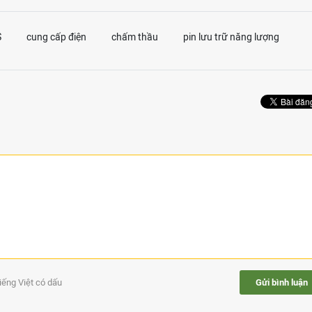
S
cung cấp điện
chấm thầu
pin lưu trữ năng lượng
tiếng Việt có dấu
Gửi bình luận