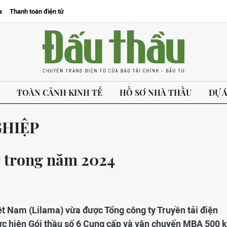
a
Thanh toán điện tử
TOÀN CẢNH KINH TẾ
HỒ SƠ NHÀ THẦU
DỰ 
GHIỆP
ng trong năm 2024
ệt Nam (Lilama) vừa được Tổng công ty Truyền tải điện
hực hiện Gói thầu số 6 Cung cấp và vận chuyển MBA 500 