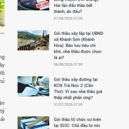
Hai lần đấu thầu bất
thành, do đâu?
07/08/2026 07:00
Gói thầu xây lắp tại UBND
xã Khánh Sơn (Khánh
Hòa): Bảo lưu tiêu chí
khó, nhà thầu được chọn
ong
là ai?
xây
06/08/2026 07:00
 Hồ
Gói thầu xây đường tại
hủ
KCN Trà Nóc 2 (Cần
Thơ): Vì sao nhà thầu giá
thấp nhất phản ứng?
ận
31/07/2026 07:00
tỷ
ải
Gói thầu tổ chức sự kiện
tại SCIC: Chủ đầu tư nói