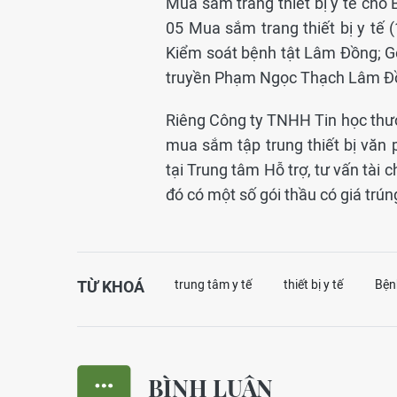
Mua sắm trang thiết bị y tế cho
05 Mua sắm trang thiết bị y tế 
Kiểm soát bệnh tật Lâm Đồng; Gó
truyền Phạm Ngọc Thạch Lâm Đồ
Riêng Công ty TNHH Tin học thươ
mua sắm tập trung thiết bị văn
tại Trung tâm Hỗ trợ, tư vấn tài
đó có một số gói thầu có giá trún
TỪ KHOÁ
trung tâm y tế
thiết bị y tế
Bện
BÌNH LUẬN