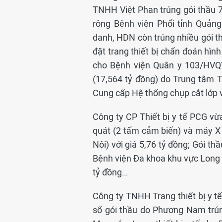
TNHH Việt Phan trúng gói thầu 
rộng Bệnh viện Phổi tỉnh Quảng
danh, HDN còn trúng nhiều gói t
đặt trang thiết bị chẩn đoán hìn
cho Bệnh viện Quân y 103/HVQY
(17,564 tỷ đồng) do Trung tâm Tư
Cung cấp Hệ thống chụp cắt lớp vi
Công ty CP Thiết bị y tế PCG vừ
quát (2 tấm cảm biến) và máy X
Nội) với giá 5,76 tỷ đồng; Gói thầ
Bệnh viện Đa khoa khu vực Long K
tỷ đồng…
Công ty TNHH Trang thiết bị y tế
số gói thầu do Phương Nam trún