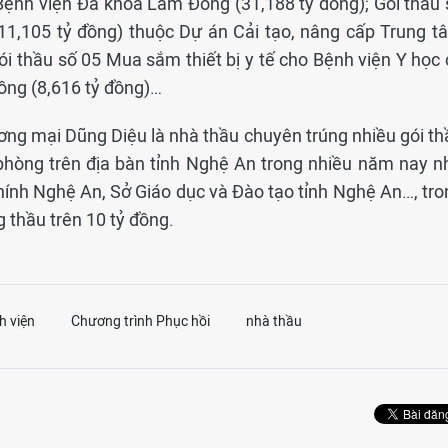
 Bệnh viện Đa khoa Lâm Đồng (31,188 tỷ đồng); Gói thầu 
(11,105 tỷ đồng) thuộc Dự án Cải tạo, nâng cấp Trung t
i thầu số 05 Mua sắm thiết bị y tế cho Bệnh viện Y học 
ng (8,616 tỷ đồng)…
ng mại Dũng Diệu là nhà thầu chuyên trúng nhiều gói th
 phòng trên địa bàn tỉnh Nghệ An trong nhiều năm nay n
 chính Nghệ An, Sở Giáo dục và Đào tạo tỉnh Nghệ An…, tr
g thầu trên 10 tỷ đồng.
h viện
Chương trình Phục hồi
nhà thầu