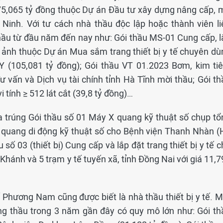
75,065 tỷ đồng thuộc Dự án Đầu tư xây dựng nâng cấp, 
 Ninh. Với tư cách nhà thầu độc lập hoặc thành viên li
hầu từ đầu năm đến nay như: Gói thầu MS-01 Cung cấp, l
h ảnh thuộc Dự án Mua sắm trang thiết bị y tế chuyên dù
 (105,081 tỷ đồng); Gói thầu VT 01.2023 Bơm, kim ti
 vấn và Dịch vụ tài chính tỉnh Hà Tĩnh mời thầu; Gói th
 tính ≥ 512 lát cắt (39,8 tỷ đồng)…
a trúng Gói thầu số 01 Máy X quang kỹ thuật số chụp tổ
 quang di động kỹ thuật số cho Bệnh viện Thanh Nhàn (
u số 03 (thiết bị) Cung cấp và lắp đặt trang thiết bị y tế 
hánh và 5 trạm y tế tuyến xã, tỉnh Đồng Nai với giá 11,7
 Phương Nam cũng được biết là nhà thầu thiết bị y tế. M
g thầu trong 3 năm gần đây có quy mô lớn như: Gói th