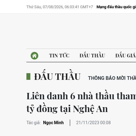
Thứ Sáu, 07/08/2026, 06:03:41 GMT+7
Mạng đấu thầu quốc gi
TIN TỨC
ĐẤU THẦU
ĐẤU GIÁ
ĐẤU THẦU
THÔNG BÁO MỜI TH
Liên danh 6 nhà thầu tham 
tỷ đồng tại Nghệ An
Tác giả:
Ngọc Minh
21/11/2023 00:08