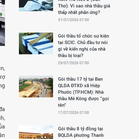
Thơ): Vì sao nhà thầu giá
thấp nhất phản ứng?
31/07/2026 07:00
Gói thầu tổ chức sự kiện
tại SCIC: Chủ đầu tư nói
gì về kiến nghị của nhà
thầu bị loại?
29/07/2026 07:00
n,
rợ
Gói thầu 17 tỷ tại Ban
ng
QLDA ĐTXD xã Hiệp
Phước (TP.HCM): Nhà
thầu Mê Kông được “gọi
tên”
đa
17/07/2026 07:00
h,
ủa
Gói thầu 8 tỷ đồng tại
ân
BQLDA phường Thanh