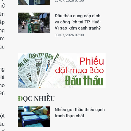
27/07/2026 07:00
mở
ên
Đấu thầu cung cấp dịch
ắp
vụ công ích tại TP. Huế:
Vì sao kém cạnh tranh?
ng
03/07/2026 07:00
êm
ầu
ng
Hà
cho
96
ĐỌC NHIỀU
Nhiều gói thầu thiếu cạnh
ột
tranh thực chất
ầu