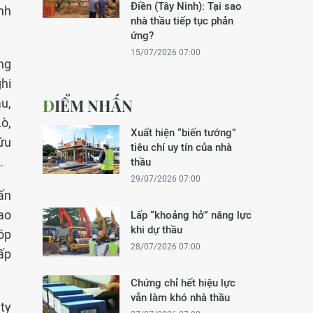
Điền (Tây Ninh): Tại sao
nh
nhà thầu tiếp tục phản
ứng?
15/07/2026 07:00
ng
hi
ĐIỂM NHẤN
u,
ò,
Xuất hiện “biến tướng”
ứu
tiêu chí uy tín của nhà
…
thầu
29/07/2026 07:00
rấn
ao
Lấp “khoảng hở” năng lực
khi dự thầu
óp
28/07/2026 07:00
ấp
Chứng chỉ hết hiệu lực
vẫn làm khó nhà thầu
ty