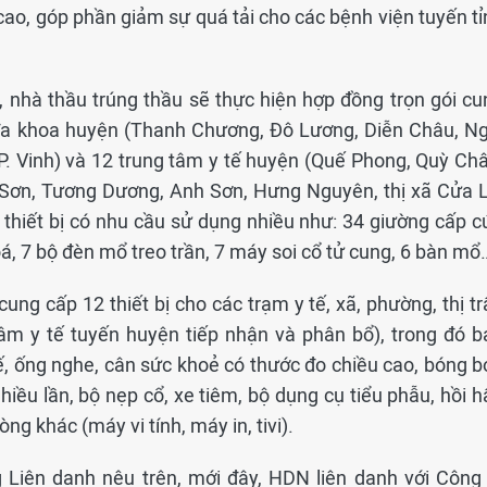
cao, góp phần giảm sự quá tải cho các bệnh viện tuyến tỉ
, nhà thầu trúng thầu sẽ thực hiện hợp đồng trọn gói cu
n đa khoa huyện (Thanh Chương, Đô Lương, Diễn Châu, Ng
. Vinh) và 12 trung tâm y tế huyện (Quế Phong, Quỳ Châ
 Sơn, Tương Dương, Anh Sơn, Hưng Nguyên, thị xã Cửa L
 thiết bị có nhu cầu sử dụng nhiều như: 34 giường cấp c
hoá, 7 bộ đèn mổ treo trần, 7 máy soi cổ tử cung, 6 bàn mổ
ung cấp 12 thiết bị cho các trạm y tế, xã, phường, thị t
tâm y tế tuyến huyện tiếp nhận và phân bổ), trong đó b
kế, ống nghe, cân sức khoẻ có thước đo chiều cao, bóng b
iều lần, bộ nẹp cổ, xe tiêm, bộ dụng cụ tiểu phẫu, hồi h
òng khác (máy vi tính, máy in, tivi).
g Liên danh nêu trên, mới đây, HDN liên danh với Công 