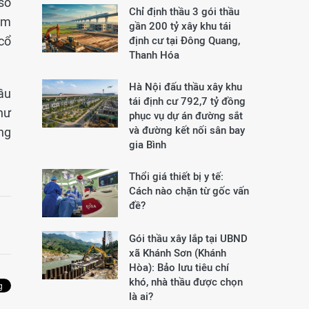
số
Chỉ định thầu 3 gói thầu
âm
gần 200 tỷ xây khu tái
cổ
định cư tại Đông Quang,
Thanh Hóa
Hà Nội đấu thầu xây khu
ầu
tái định cư 792,7 tỷ đồng
hư
phục vụ dự án đường sắt
và đường kết nối sân bay
ong
gia Bình
Thổi giá thiết bị y tế:
Cách nào chặn từ gốc vấn
đề?
Gói thầu xây lắp tại UBND
xã Khánh Sơn (Khánh
Hòa): Bảo lưu tiêu chí
khó, nhà thầu được chọn
là ai?