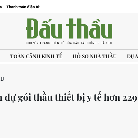
a
Thanh toán điện tử
TOÀN CẢNH KINH TẾ
HỒ SƠ NHÀ THẦU
DỰ 
ẦU
dự gói thầu thiết bị y tế hơn 229