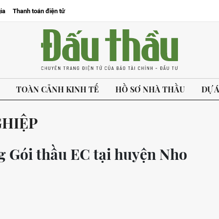
ia
Thanh toán điện tử
TOÀN CẢNH KINH TẾ
HỒ SƠ NHÀ THẦU
DỰ 
GHIỆP
g Gói thầu EC tại huyện Nho