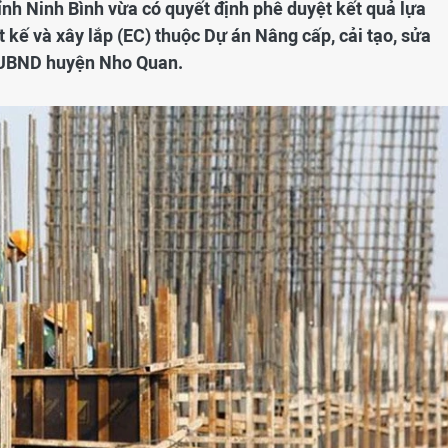
nh Ninh Bình vừa có quyết định phê duyệt kết quả lựa
t kế và xây lắp (EC) thuộc Dự án Nâng cấp, cải tạo, sửa
 UBND huyện Nho Quan.