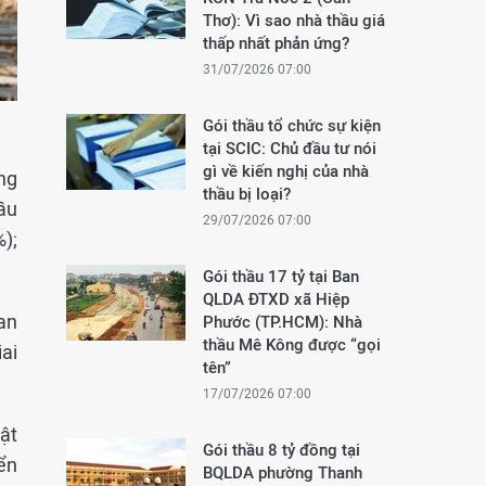
Thơ): Vì sao nhà thầu giá
thấp nhất phản ứng?
31/07/2026 07:00
Gói thầu tổ chức sự kiện
tại SCIC: Chủ đầu tư nói
gì về kiến nghị của nhà
ng
thầu bị loại?
ầu
29/07/2026 07:00
%);
Gói thầu 17 tỷ tại Ban
QLDA ĐTXD xã Hiệp
an
Phước (TP.HCM): Nhà
thầu Mê Kông được “gọi
ai
tên”
17/07/2026 07:00
ật
Gói thầu 8 tỷ đồng tại
ển
BQLDA phường Thanh