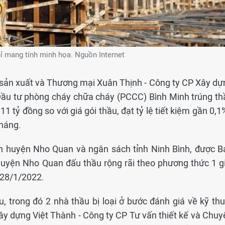
ỉ mang tính minh họa. Nguồn Internet
sản xuất và Thương mại Xuân Thịnh - Công ty CP Xây dự
ầu tư phòng cháy chữa cháy (PCCC) Bình Minh trúng th
1 tỷ đồng so với giá gói thầu, đạt tỷ lệ tiết kiệm gần 0,1
tháng.
h huyện Nho Quan và ngân sách tỉnh Ninh Bình, được B
huyện Nho Quan đấu thầu rộng rãi theo phương thức 1 gi
 28/1/2022.
, trong đó 2 nhà thầu bị loại ở bước đánh giá về kỹ thu
y dựng Việt Thành - Công ty CP Tư vấn thiết kế và Chuy