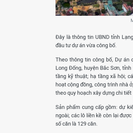
M
Đây là thông tin UBND tỉnh Lạn
đầu tư dự án vừa công bố.
Theo thông tin công bố, Dự án c
Long Đống, huyện Bắc Sơn, tỉnh
tầng kỹ thuật; hạ tầng xã hội; c
hoạt cộng đồng, công trình nhà ở
theo quy hoạch xây dựng chi tiế
Sản phẩm cung cấp gồm: dự kiến
ngoài; các lô liền kề còn lại đượ
số căn là 129 căn.