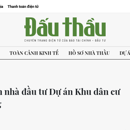
ia
Thanh toán điện tử
TOÀN CẢNH KINH TẾ
HỒ SƠ NHÀ THẦU
DỰ 
n nhà đầu tư Dự án Khu dân cư
g