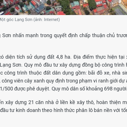
ột góc Lạng Sơn (ảnh: Internet)
g Sơn nhấn mạnh trong quyết định chấp thuận chủ trươ
ó diện tích sử dụng đất 4,8 ha. Địa điểm thực hiện tại 
 Lạng Sơn. Quy mô đầu tư xây dựng đồng bộ công trình 
ác công trình thuộc đất dân dụng gồm: bãi đỗ xe, nhà si
, công viên cây xanh quy định trong phạm vi ranh giới dự
t 1/500 được phê duyệt. Quy mô dân số khoảng 698 người
 xây dựng 21 căn nhà ở liền kề xây thô, hoàn thiện m
c đầu tư kinh doanh theo hình thức phân lô bán nền với t