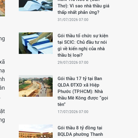
Thơ): Vì sao nhà thầu giá
thấp nhất phản ứng?
31/07/2026 07:00
Gói thầu tổ chức sự kiện
ng
tại SCIC: Chủ đầu tư nói
gì về kiến nghị của nhà
thầu bị loại?
xã
29/07/2026 07:00
hạ
nh
Gói thầu 17 tỷ tại Ban
QLDA ĐTXD xã Hiệp
 án
Phước (TP.HCM): Nhà
.
thầu Mê Kông được “gọi
tên”
ặt
17/07/2026 07:00
ổng
Gói thầu 8 tỷ đồng tại
BQLDA phường Thanh