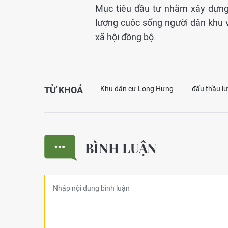
Mục tiêu đầu tư nhằm xây dựng
lượng cuộc sống người dân khu v
xã hội đồng bộ.
TỪ KHOÁ
Khu dân cư Long Hưng
đấu thầu l
BÌNH LUẬN