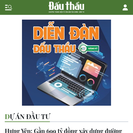
DỰ ÁN ĐẦU TƯ
Hưng Yên: Gần 699 tỷ đồng xây dựng đường