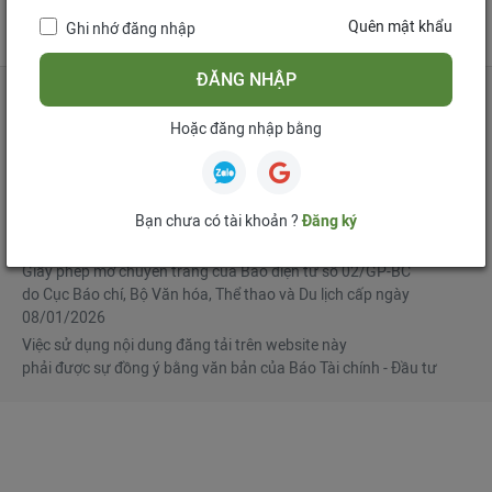
tử
Quên mật khẩu
Ghi nhớ đăng nhập
Mua bản tin điện tử
Đăng ký diễn đàn
ĐĂNG NHẬP
Hoặc đăng nhập bằng
Tổng biên tập
: Phạm Văn Hoành
Phó Tổng biên tập
:
Ngô Chí Tùng
,
Lê Trọng Minh
,
Nguyễn Văn Hồng
Bạn chưa có tài khoản ?
Đăng ký
© Bản quyền thuộc Báo Tài chính - Đầu tư
Giấy phép mở chuyên trang của Báo điện tử số 02/GP-BC
do Cục Báo chí, Bộ Văn hóa, Thể thao và Du lịch cấp ngày
08/01/2026
Việc sử dụng nội dung đăng tải trên website này
phải được sự đồng ý bằng văn bản của Báo Tài chính - Đầu tư