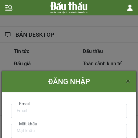
BẢN DESKTOP
Tin tức
Đấu thầu
Đấu giá
Toàn cảnh kinh tế
Hồ sơ nhà thầu
Dự án đầu tư
×
ĐĂNG NHẬP
Thông tin doanh nghiệp
Diễn đàn đấu thầu
Information on
Email
International Tendering
Gửi phản hồi
Liên hệ quảng cáo
Mật khẩu
Liên hệ đặt báo
Mua báo in phiên bản điện