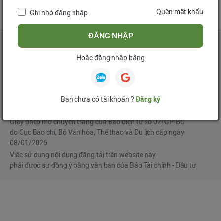
tử
Quên mật khẩu
Ghi nhớ đăng nhập
Mua bản tin điện tử
Đăng ký diễn đàn
ĐĂNG NHẬP
Hoặc đăng nhập bằng
Tổng biên tập
: Phạm Văn Hoành
Phó Tổng biên tập
:
Ngô Chí Tùng
,
Lê Trọng Minh
,
Nguyễn Văn Hồng
Bạn chưa có tài khoản ?
Đăng ký
© Bản quyền thuộc Báo Tài chính - Đầu tư
Giấy phép mở chuyên trang của Báo điện tử số 02/GP-BC
do Cục Báo chí, Bộ Văn hóa, Thể thao và Du lịch cấp ngày
08/01/2026
Việc sử dụng nội dung đăng tải trên website này
phải được sự đồng ý bằng văn bản của Báo Tài chính - Đầu tư