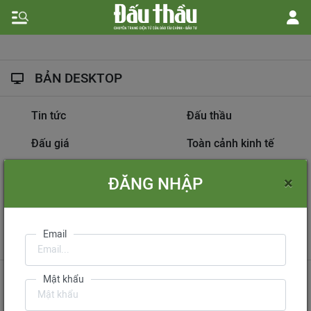
BẢN DESKTOP
Tin tức
Đấu thầu
Đấu giá
Toàn cảnh kinh tế
Hồ sơ nhà thầu
Dự án đầu tư
×
ĐĂNG NHẬP
Thông tin doanh nghiệp
Diễn đàn đấu thầu
Information on
Email
International Tendering
Gửi phản hồi
Liên hệ quảng cáo
Mật khẩu
Liên hệ đặt báo
Mua báo in phiên bản điện