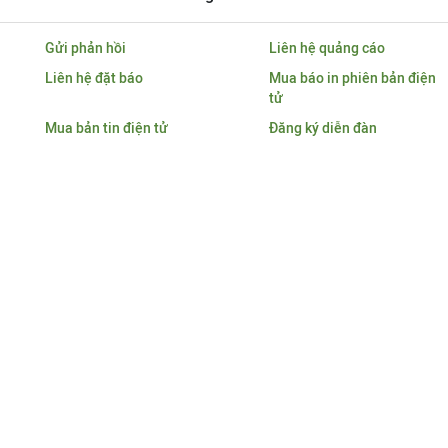
Gửi phản hồi
Liên hệ quảng cáo
Liên hệ đặt báo
Mua báo in phiên bản điện
tử
Mua bản tin điện tử
Đăng ký diễn đàn
Tổng biên tập
: Phạm Văn Hoành
Phó Tổng biên tập
:
Ngô Chí Tùng
,
Lê Trọng Minh
,
Nguyễn Văn Hồng
© Bản quyền thuộc Báo Tài chính - Đầu tư
Giấy phép mở chuyên trang của Báo điện tử số 02/GP-BC
do Cục Báo chí, Bộ Văn hóa, Thể thao và Du lịch cấp ngày
08/01/2026
Việc sử dụng nội dung đăng tải trên website này
phải được sự đồng ý bằng văn bản của Báo Tài chính - Đầu tư