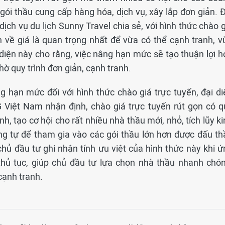
ói thầu cung cấp hàng hóa, dịch vụ, xây lắp đơn giản. Đ
h vụ du lịch Sunny Travel chia sẻ, với hình thức chào g
án về giá là quan trọng nhất để vừa có thể cạnh tranh, v
diện này cho rằng, việc nâng hạn mức sẽ tạo thuận lợi h
ờ quy trình đơn giản, cạnh tranh.
g hạn mức đối với hình thức chào giá trực tuyến, đại di
iệt Nam nhận định, chào giá trực tuyến rút gọn có q
anh, tạo cơ hội cho rất nhiều nhà thầu mới, nhỏ, tích lũy k
ng tự để tham gia vào các gói thầu lớn hơn được đấu th
 chủ đầu tư ghi nhận tính ưu việt của hình thức này khi 
hủ tục, giúp chủ đầu tư lựa chọn nhà thầu nhanh chón
cạnh tranh.