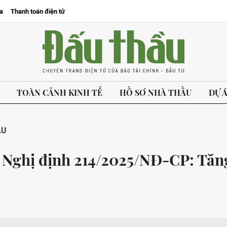
a
Thanh toán điện tử
TOÀN CẢNH KINH TẾ
HỒ SƠ NHÀ THẦU
DỰ 
ẦU
i Nghị định 214/2025/NĐ-CP: Tăn