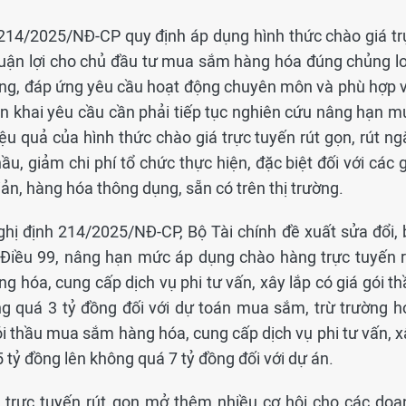
 214/2025/NĐ-CP quy định áp dụng hình thức chào giá tr
thuận lợi cho chủ đầu tư mua sắm hàng hóa đúng chủng lo
óng, đáp ứng yêu cầu hoạt động chuyên môn và phù hợp v
iển khai yêu cầu cần phải tiếp tục nghiên cứu nâng hạn m
u quả của hình thức chào giá trực tuyến rút gọn, rút ng
ầu, giảm chi phí tổ chức thực hiện, đặc biệt đối với các 
ản, hàng hóa thông dụng, sẵn có trên thị trường.
ghị định 214/2025/NĐ-CP, Bộ Tài chính đề xuất sửa đổi, 
Điều 99, nâng hạn mức áp dụng chào hàng trực tuyến r
g hóa, cung cấp dịch vụ phi tư vấn, xây lắp có giá gói t
ng quá 3 tỷ đồng đối với dự toán mua sắm, trừ trường h
ói thầu mua sắm hàng hóa, cung cấp dịch vụ phi tư vấn, x
5 tỷ đồng lên không quá 7 tỷ đồng đối với dự án.
 trực tuyến rút gọn mở thêm nhiều cơ hội cho các doa