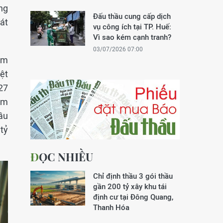
ng
Đấu thầu cung cấp dịch
át
vụ công ích tại TP. Huế:
Vì sao kém cạnh tranh?
03/07/2026 07:00
kèm
ệt
27
âm
ầu
tỷ
ĐỌC NHIỀU
Chỉ định thầu 3 gói thầu
gần 200 tỷ xây khu tái
định cư tại Đông Quang,
Thanh Hóa