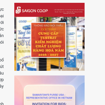
ực
ại
ới
ức
ắn
gói
bổ
út
hầu
ợp
ây
nh