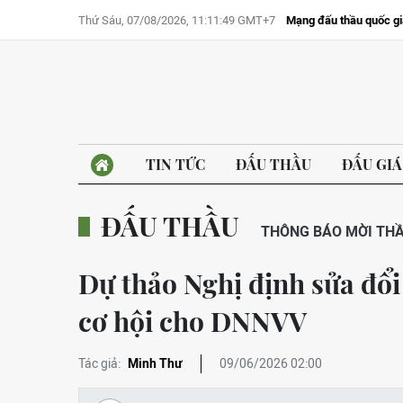
Thứ Sáu, 07/08/2026, 11:11:49 GMT+7
Mạng đấu thầu quốc gi
TIN TỨC
ĐẤU THẦU
ĐẤU GIÁ
ĐẤU THẦU
THÔNG BÁO MỜI TH
Dự thảo Nghị định sửa đổ
cơ hội cho DNNVV
Tác giả:
Minh Thư
09/06/2026 02:00