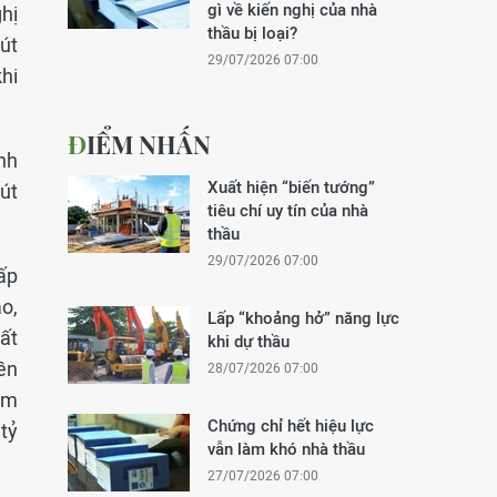
gì về kiến nghị của nhà
hị
thầu bị loại?
út
29/07/2026 07:00
hi
ĐIỂM NHẤN
nh
Xuất hiện “biến tướng”
út
tiêu chí uy tín của nhà
thầu
29/07/2026 07:00
ấp
o,
Lấp “khoảng hở” năng lực
ất
khi dự thầu
ền
28/07/2026 07:00
am
Chứng chỉ hết hiệu lực
tỷ
vẫn làm khó nhà thầu
27/07/2026 07:00