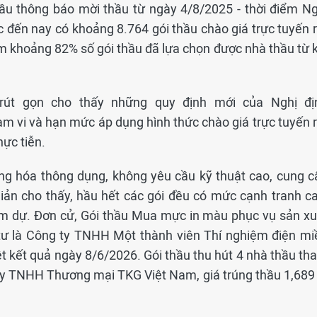
thầu thông báo mời thầu từ ngày 4/8/2025 - thời điểm Ng
 đến nay có khoảng 8.764 gói thầu chào giá trực tuyến r
m khoảng 82% số gói thầu đã lựa chọn được nhà thầu từ k
 rút gọn cho thấy những quy định mới của Nghị đị
 vi và hạn mức áp dụng hình thức chào giá trực tuyến r
hực tiễn.
ng hóa thông dụng, không yêu cầu kỹ thuật cao, cung c
giản cho thấy, hầu hết các gói đều có mức cạnh tranh ca
ham dự. Đơn cử, Gói thầu Mua mực in màu phục vụ sản xu
tư là Công ty TNHH Một thành viên Thí nghiệm điện mi
ệt kết quả ngày 8/6/2026. Gói thầu thu hút 4 nhà thầu th
 ty TNHH Thương mại TKG Việt Nam, giá trúng thầu 1,689 