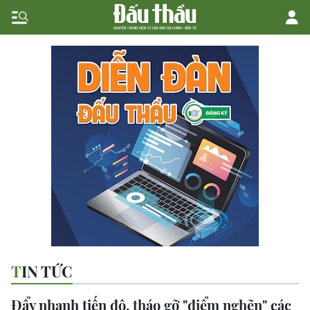
TIN TỨC
Đẩy nhanh tiến độ, tháo gỡ "điểm nghẽn" các