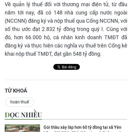
Về quản lý thuế đối với thương mại điện tử, từ đầu
năm tới nay, đã có 148 nhà cung cấp nước ngoài
(NCCNN) đăng ký và nộp thuế qua Cổng NCCNN, với
số thu ước đạt 2.832 tỷ đồng trong quý I. Cùng với
đó, hơn 66.000 hộ, cá nhân kinh doanh TMĐT đã
đăng ký và thực hiện các nghĩa vụ thuế trên Cổng kê
khai nộp thuế TMĐT, đạt gần 548 tỷ đồng.
TỪ KHOÁ
hoàn thuế
ĐỌC NHIỀU
Gói thầu xây lắp hơn 60 tỷ đồng tại xã Yên