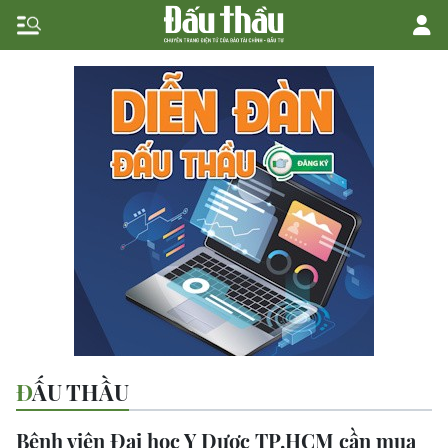
ĐẤU THẦU
Bệnh viện Đại học Y Dược TP.HCM cần mua