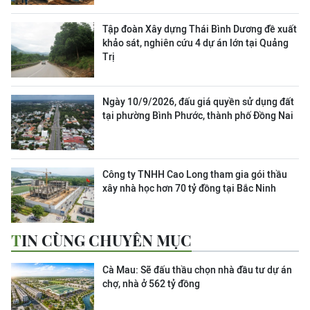
Tập đoàn Xây dựng Thái Bình Dương đề xuất
khảo sát, nghiên cứu 4 dự án lớn tại Quảng
Trị
Ngày 10/9/2026, đấu giá quyền sử dụng đất
tại phường Bình Phước, thành phố Đồng Nai
Công ty TNHH Cao Long tham gia gói thầu
xây nhà học hơn 70 tỷ đồng tại Bắc Ninh
TIN CÙNG CHUYÊN MỤC
Cà Mau: Sẽ đấu thầu chọn nhà đầu tư dự án
chợ, nhà ở 562 tỷ đồng