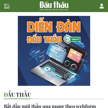
ĐẤU THẦU
Bắt đầu mời thầu qua mạng theo webform