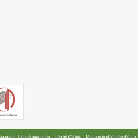
tòa soạn
Liên hệ quảng cáo
Liên hệ đặt báo
Mua báo in phiên bản điện tử