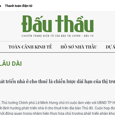
a
Thanh toán điện tử
TOÀN CẢNH KINH TẾ
HỒ SƠ NHÀ THẦU
DỰ 
LÂU DÀI
t triển nhà ở cho thuê là chiến lược dài hạn của thị tr
5, Thủ tướng Chính phủ Lê Minh Hưng chủ trì cuộc làm việc với UBND TP 
ề định hướng phát triển nhà ở cho thuê trên địa bàn Thủ đô. Cuộc họp đ
khởi động quan trọng nhằm hiện thực hóa chủ trương phát triển phân kh