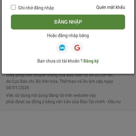
tử
Quên mật khẩu
Ghi nhớ đăng nhập
Mua bản tin điện tử
Đăng ký diễn đàn
ĐĂNG NHẬP
Hoặc đăng nhập bằng
Tổng biên tập
: Phạm Văn Hoành
Phó Tổng biên tập
:
Ngô Chí Tùng
,
Lê Trọng Minh
,
Nguyễn Văn Hồng
Bạn chưa có tài khoản ?
Đăng ký
© Bản quyền thuộc Báo Tài chính - Đầu tư
Giấy phép mở chuyên trang của Báo điện tử số 02/GP-BC
do Cục Báo chí, Bộ Văn hóa, Thể thao và Du lịch cấp ngày
08/01/2026
Việc sử dụng nội dung đăng tải trên website này
phải được sự đồng ý bằng văn bản của Báo Tài chính - Đầu tư