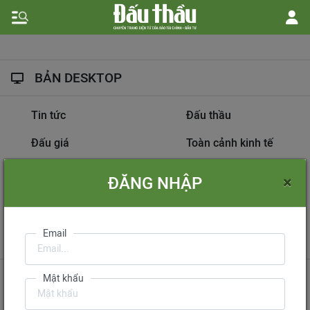
BẢN DESKTOP
Tin tức
Đấu thầu
Đấu giá
Toàn cảnh kinh tế
Hồ sơ nhà thầu
Dự án đầu tư
×
ĐĂNG NHẬP
Thông tin doanh nghiệp
Diễn đàn đấu thầu
Information on
Email
International Tendering
Gửi phản hồi
Liên hệ quảng cáo
Mật khẩu
Liên hệ đặt báo
Mua báo in phiên bản điện