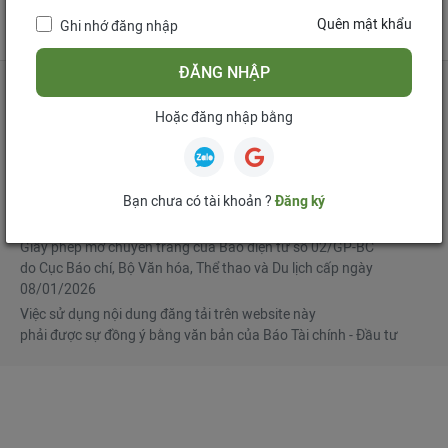
tử
Quên mật khẩu
Ghi nhớ đăng nhập
Mua bản tin điện tử
Đăng ký diễn đàn
ĐĂNG NHẬP
Hoặc đăng nhập bằng
Tổng biên tập
: Phạm Văn Hoành
Phó Tổng biên tập
:
Ngô Chí Tùng
,
Lê Trọng Minh
,
Nguyễn Văn Hồng
Bạn chưa có tài khoản ?
Đăng ký
© Bản quyền thuộc Báo Tài chính - Đầu tư
Giấy phép mở chuyên trang của Báo điện tử số 02/GP-BC
do Cục Báo chí, Bộ Văn hóa, Thể thao và Du lịch cấp ngày
08/01/2026
Việc sử dụng nội dung đăng tải trên website này
phải được sự đồng ý bằng văn bản của Báo Tài chính - Đầu tư