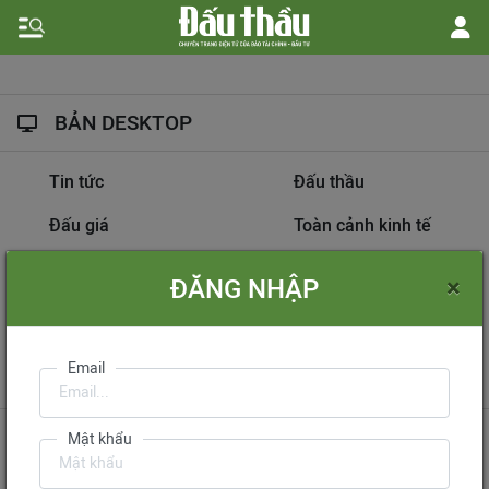
BẢN DESKTOP
Tin tức
Đấu thầu
Đấu giá
Toàn cảnh kinh tế
Hồ sơ nhà thầu
Dự án đầu tư
×
ĐĂNG NHẬP
Thông tin doanh nghiệp
Diễn đàn đấu thầu
Information on
Email
International Tendering
Gửi phản hồi
Liên hệ quảng cáo
Mật khẩu
Liên hệ đặt báo
Mua báo in phiên bản điện