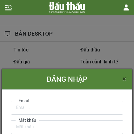
BẢN DESKTOP
Tin tức
Đấu thầu
Đấu giá
Toàn cảnh kinh tế
Hồ sơ nhà thầu
Dự án đầu tư
×
ĐĂNG NHẬP
Thông tin doanh nghiệp
Diễn đàn đấu thầu
Information on
Email
International Tendering
Gửi phản hồi
Liên hệ quảng cáo
Mật khẩu
Liên hệ đặt báo
Mua báo in phiên bản điện