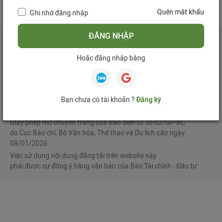
tử
Quên mật khẩu
Ghi nhớ đăng nhập
Mua bản tin điện tử
Đăng ký diễn đàn
ĐĂNG NHẬP
Hoặc đăng nhập bằng
Tổng biên tập
: Phạm Văn Hoành
Phó Tổng biên tập
:
Ngô Chí Tùng
,
Lê Trọng Minh
,
Nguyễn Văn Hồng
Bạn chưa có tài khoản ?
Đăng ký
© Bản quyền thuộc Báo Tài chính - Đầu tư
Giấy phép mở chuyên trang của Báo điện tử số 02/GP-BC
do Cục Báo chí, Bộ Văn hóa, Thể thao và Du lịch cấp ngày
08/01/2026
Việc sử dụng nội dung đăng tải trên website này
phải được sự đồng ý bằng văn bản của Báo Tài chính - Đầu tư