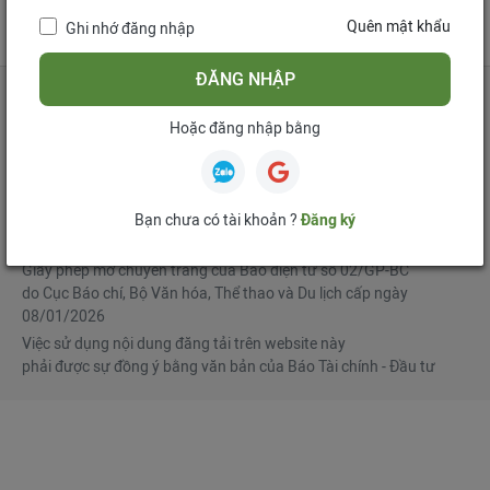
tử
Quên mật khẩu
Ghi nhớ đăng nhập
Mua bản tin điện tử
Đăng ký diễn đàn
ĐĂNG NHẬP
Hoặc đăng nhập bằng
Tổng biên tập
: Phạm Văn Hoành
Phó Tổng biên tập
:
Ngô Chí Tùng
,
Lê Trọng Minh
,
Nguyễn Văn Hồng
Bạn chưa có tài khoản ?
Đăng ký
© Bản quyền thuộc Báo Tài chính - Đầu tư
Giấy phép mở chuyên trang của Báo điện tử số 02/GP-BC
do Cục Báo chí, Bộ Văn hóa, Thể thao và Du lịch cấp ngày
08/01/2026
Việc sử dụng nội dung đăng tải trên website này
phải được sự đồng ý bằng văn bản của Báo Tài chính - Đầu tư