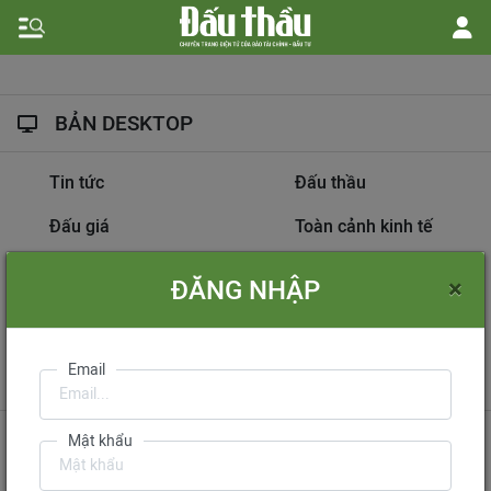
BẢN DESKTOP
Tin tức
Đấu thầu
Đấu giá
Toàn cảnh kinh tế
Hồ sơ nhà thầu
Dự án đầu tư
×
ĐĂNG NHẬP
Thông tin doanh nghiệp
Diễn đàn đấu thầu
Information on
Email
International Tendering
Gửi phản hồi
Liên hệ quảng cáo
Mật khẩu
Liên hệ đặt báo
Mua báo in phiên bản điện