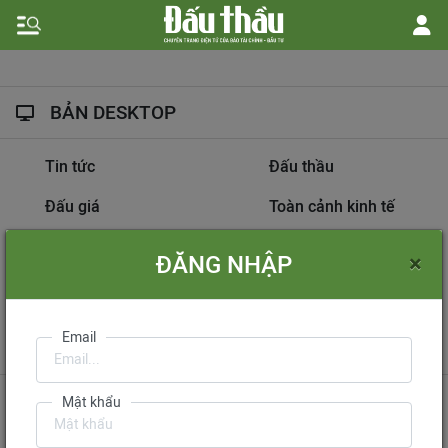
BẢN DESKTOP
Tin tức
Đấu thầu
Đấu giá
Toàn cảnh kinh tế
Hồ sơ nhà thầu
Dự án đầu tư
×
ĐĂNG NHẬP
Thông tin doanh nghiệp
Diễn đàn đấu thầu
Information on
Email
International Tendering
Gửi phản hồi
Liên hệ quảng cáo
Mật khẩu
Liên hệ đặt báo
Mua báo in phiên bản điện