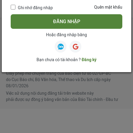
tử
Quên mật khẩu
Ghi nhớ đăng nhập
Mua bản tin điện tử
Đăng ký diễn đàn
ĐĂNG NHẬP
Hoặc đăng nhập bằng
Tổng biên tập
: Phạm Văn Hoành
Phó Tổng biên tập
:
Ngô Chí Tùng
,
Lê Trọng Minh
,
Nguyễn Văn Hồng
Bạn chưa có tài khoản ?
Đăng ký
© Bản quyền thuộc Báo Tài chính - Đầu tư
Giấy phép mở chuyên trang của Báo điện tử số 02/GP-BC
do Cục Báo chí, Bộ Văn hóa, Thể thao và Du lịch cấp ngày
08/01/2026
Việc sử dụng nội dung đăng tải trên website này
phải được sự đồng ý bằng văn bản của Báo Tài chính - Đầu tư