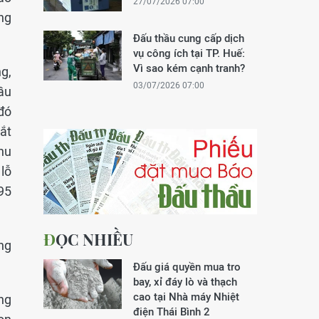
27/07/2026 07:00
ng
Đấu thầu cung cấp dịch
vụ công ích tại TP. Huế:
Vì sao kém cạnh tranh?
g,
03/07/2026 07:00
ầu
đó
ắt
hu
 lỗ
95
ĐỌC NHIỀU
ng
Đấu giá quyền mua tro
bay, xỉ đáy lò và thạch
cao tại Nhà máy Nhiệt
ng
điện Thái Bình 2