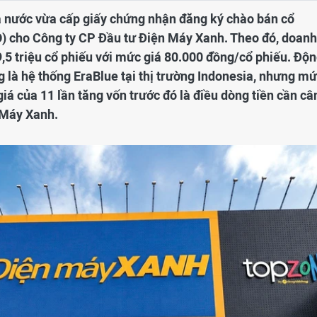
 nước vừa cấp giấy chứng nhận đăng ký chào bán cổ
O) cho Công ty CP Đầu tư Điện Máy Xanh. Theo đó, doanh
,5 triệu cổ phiếu với mức giá 80.000 đồng/cổ phiếu. Độ
g là hệ thống EraBlue tại thị trường Indonesia, nhưng m
iá của 11 lần tăng vốn trước đó là điều dòng tiền cần câ
n Máy Xanh.