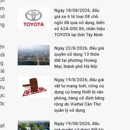
ọn
iểm
Ngày 18/08/2026, đấu
 mở
giá xe ô tô loại 08 chỗ
ngồi đã qua sử dụng, biển
ng
số 62A-000.86, nhãn hiệu
TOYOTA tại tỉnh Tây Ninh
ện
Ngày 22/8/2026, đấu giá
ời
quyền sử dụng 13 thửa
đất tại phường Hoàng
g.
Mai, thành phố Hà Nội
lẻ
cổ
Ngày 19/8/2026, đấu giá
vật tư mạng lưới, công cụ
ều
dụng cụ trang thiết bị văn
ực
phòng, hàng cố định băng
ớc
rộng do Viettel Cần Thơ
quản lý sử dụng
Ngày 19/08/2026, đấu
ạt
giá quyền sử dụng đất tại