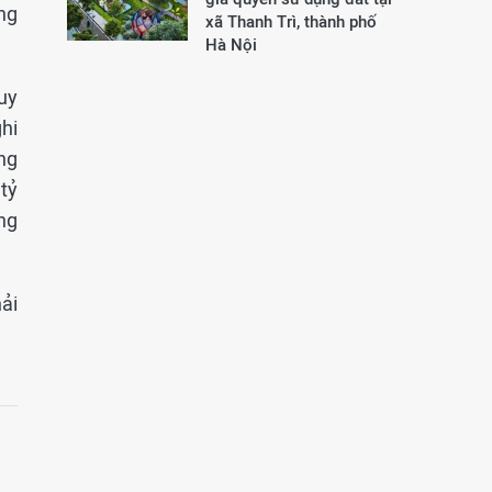
ng
xã Thanh Trì, thành phố
Hà Nội
uy
ghi
ng
tỷ
ng
ải