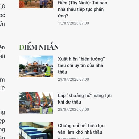
Điền (Tây Ninh): Tại sao
,8
nhà thầu tiếp tục phản
ợc
ứng?
ến
15/07/2026 07:00
ĐIỂM NHẤN
ện
ài
Xuất hiện “biến tướng”
tiêu chí uy tín của nhà
thầu
Nam
29/07/2026 07:00
iữ
Lấp “khoảng hở” năng lực
khi dự thầu
28/07/2026 07:00
ng
ẹp
Chứng chỉ hết hiệu lực
ng
vẫn làm khó nhà thầu
ào