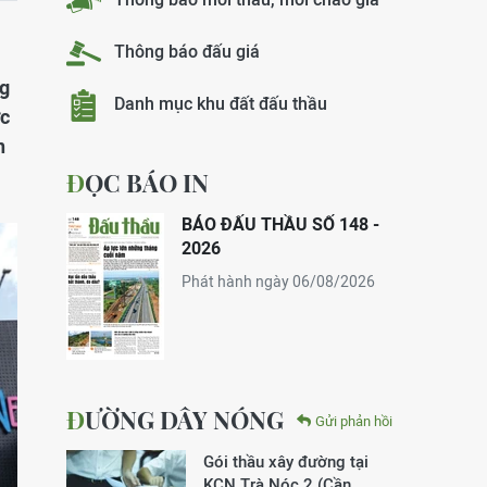
Thông báo đấu giá
ng
Danh mục khu đất đấu thầu
ức
n
ĐỌC BÁO IN
BÁO ĐẤU THẦU SỐ 148 -
2026
Phát hành ngày 06/08/2026
ĐƯỜNG DÂY NÓNG
Gửi phản hồi
Gói thầu xây đường tại
KCN Trà Nóc 2 (Cần