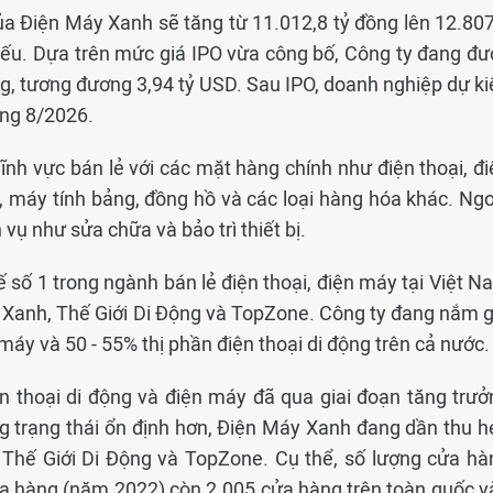
ủa Điện Máy Xanh sẽ tăng từ 11.012,8 tỷ đồng lên 12.807
hiếu. Dựa trên mức giá IPO vừa công bố, Công ty đang đư
g, tương đương 3,94 tỷ USD. Sau IPO, doanh nghiệp dự ki
áng 8/2026.
nh vực bán lẻ với các mặt hàng chính như điện thoại, đi
, máy tính bảng, đồng hồ và các loại hàng hóa khác. Ngo
 vụ như sửa chữa và bảo trì thiết bị.
ế số 1 trong ngành bán lẻ điện thoại, điện máy tại Việt 
 Xanh, Thế Giới Di Động và TopZone. Công ty đang nắm g
máy và 50 - 55% thị phần điện thoại di động trên cả nước.
n thoại di động và điện máy đã qua giai đoạn tăng trưở
g trạng thái ổn định hơn, Điện Máy Xanh đang dần thu h
Thế Giới Di Động và TopZone. Cụ thể, số lượng cửa hà
a hàng (năm 2022) còn 2.005 cửa hàng trên toàn quốc v