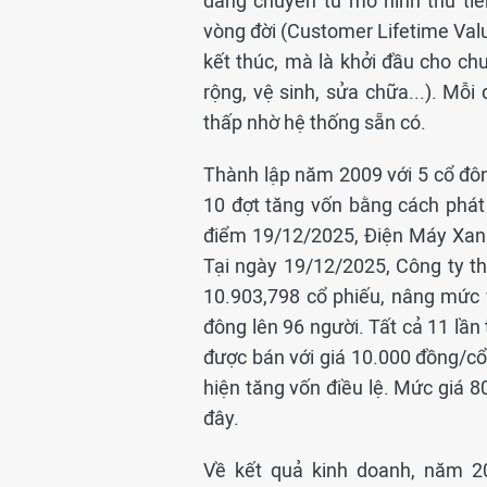
đang chuyển từ mô hình thu tiền 
vòng đời (Customer Lifetime Value
kết thúc, mà là khởi đầu cho chu
rộng, vệ sinh, sửa chữa...). Mỗi
thấp nhờ hệ thống sẵn có.
Thành lập năm 2009 với 5 cổ đô
10 đợt tăng vốn bằng cách phát
điểm 19/12/2025, Điện Máy Xanh 
Tại ngày 19/12/2025, Công ty th
10.903,798 cổ phiếu, nâng mức v
đông lên 96 người. Tất cả 11 lầ
được bán với giá 10.000 đồng/cổ
hiện tăng vốn điều lệ. Mức giá 
đây.
Về kết quả kinh doanh, năm 2