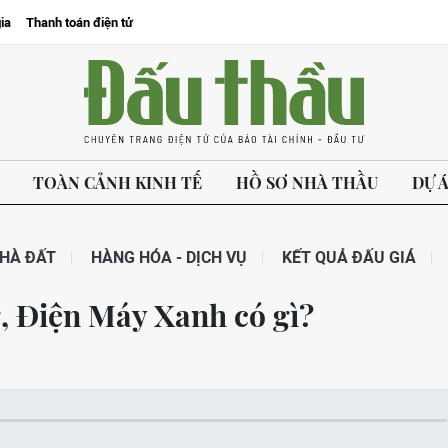
ia
Thanh toán điện tử
TOÀN CẢNH KINH TẾ
HỒ SƠ NHÀ THẦU
DỰ 
HÀ ĐẤT
HÀNG HÓA - DỊCH VỤ
KẾT QUẢ ĐẤU GIÁ
, Điện Máy Xanh có gì?