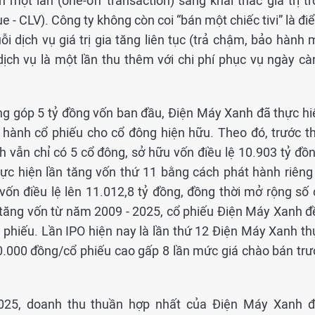
một lần (one-off transaction) sang khai thác giá trị tr
 - CLV). Công ty không còn coi “bán một chiếc tivi” là đ
ỗi dịch vụ giá trị gia tăng liên tục (trả chậm, bảo hành
 dịch vụ là một lần thu thêm với chi phí phục vụ ngày cà
ng góp 5 tỷ đồng vốn ban đầu, Điện Máy Xanh đã thực hi
 hành cổ phiếu cho cổ đông hiện hữu. Theo đó, trước th
vẫn chỉ có 5 cổ đông, sở hữu vốn điều lệ 10.903 tỷ đồn
ực hiện lần tăng vốn thứ 11 bằng cách phát hành riêng 
ốn điều lệ lên 11.012,8 tỷ đồng, đồng thời mở rộng số 
n tăng vốn từ năm 2009 - 2025, cổ phiếu Điện Máy Xanh đ
 phiếu. Lần IPO hiện nay là lần thứ 12 Điện Máy Xanh th
80.000 đồng/cổ phiếu cao gấp 8 lần mức giá chào bán trư
025, doanh thu thuần hợp nhất của Điện Máy Xanh đ