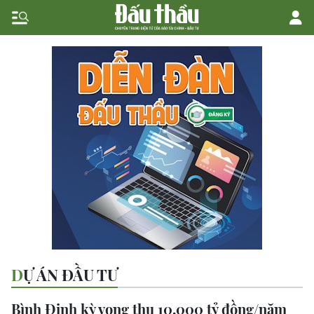
DỰ ÁN ĐẦU TƯ
Bình Định kỳ vọng thu 10.000 tỷ đồng/năm