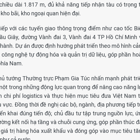
chiều dài 1.817 m, đủ khả năng tiếp nhận tàu có trọng t
ho bãi, kho ngoại quan hiện đại.
iếp với các tuyến giao thông trọng điểm như cao tốc Bi
ầu Giây, đường Vành đai 3, Vành đai 4 TP Hồ Chí Minh 
hành. Dự án được định hướng phát triển theo mô hình cả
 công nghệ tự động hóa và quản trị dữ liệu, góp phần ho
 phía Nam.
 Thủ tướng Thường trực Phạm Gia Túc nhấn mạnh phát tri
à một trong những động lực quan trọng để nâng cao năng l
 chi phí logistics và thực hiện mục tiêu đưa Việt Nam t
u vực. Đồng thời đề nghị các bộ, ngành, địa phương tiếp 
riển khai đúng tiến độ; chủ đầu tư tập trung nguồn lực, 
ường kết nối hạ tầng và chuỗi cung ứng, góp phần thúc đ
o giá trị hàng hóa xuất khẩu và đóng góp vào mục tiêu tă
 như cả nước.