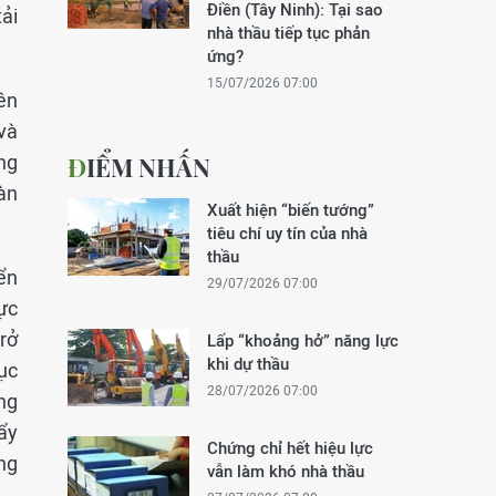
Điền (Tây Ninh): Tại sao
ải
nhà thầu tiếp tục phản
ứng?
15/07/2026 07:00
ên
và
ng
ĐIỂM NHẤN
àn
Xuất hiện “biến tướng”
tiêu chí uy tín của nhà
thầu
ển
29/07/2026 07:00
ực
rở
Lấp “khoảng hở” năng lực
khi dự thầu
tục
28/07/2026 07:00
ứng
ẩy
Chứng chỉ hết hiệu lực
ng
vẫn làm khó nhà thầu