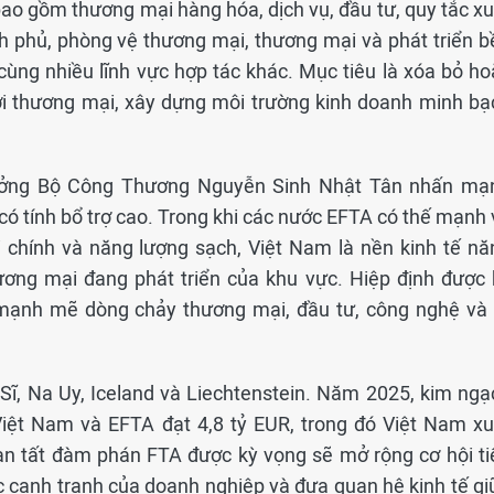
bao gồm thương mại hàng hóa, dịch vụ, đầu tư, quy tắc xu
nh phủ, phòng vệ thương mại, thương mại và phát triển b
ùng nhiều lĩnh vực hợp tác khác. Mục tiêu là xóa bỏ ho
lợi thương mại, xây dựng môi trường kinh doanh minh bạ
trưởng Bộ Công Thương Nguyễn Sinh Nhật Tân nhấn mạ
 có tính bổ trợ cao. Trong khi các nước EFTA có thế mạnh
i chính và năng lượng sạch, Việt Nam là nền kinh tế nă
ương mại đang phát triển của khu vực. Hiệp định được 
mạnh mẽ dòng chảy thương mại, đầu tư, công nghệ và t
Sĩ, Na Uy, Iceland và Liechtenstein. Năm 2025, kim ngạ
iệt Nam và EFTA đạt 4,8 tỷ EUR, trong đó Việt Nam xu
oàn tất đàm phán FTA được kỳ vọng sẽ mở rộng cơ hội ti
c cạnh tranh của doanh nghiệp và đưa quan hệ kinh tế gi