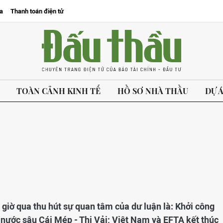
a
Thanh toán điện tử
TOÀN CẢNH KINH TẾ
HỒ SƠ NHÀ THẦU
DỰ 
4 giờ qua thu hút sự quan tâm của dư luận là: Khởi công
nước sâu Cái Mép - Thị Vải; Việt Nam và EFTA kết thúc