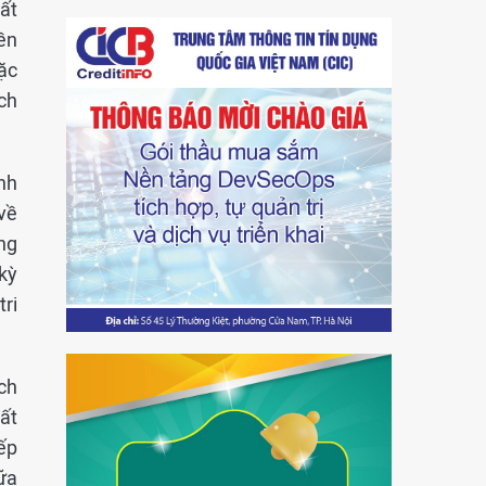
ất
ền
ặc
ch
nh
 về
ng
kỳ
ri
ch
ất
ếp
ữa