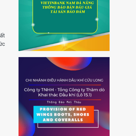
ất
ức