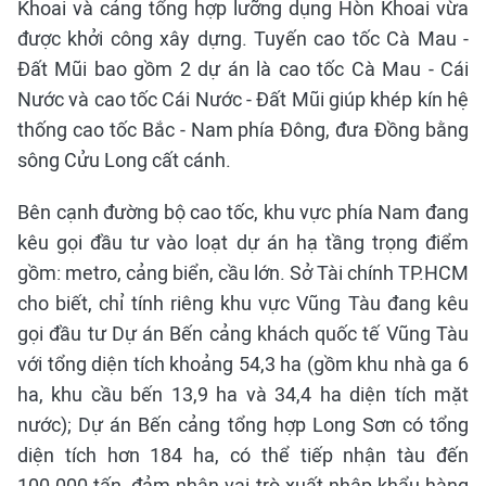
Khoai và cảng tổng hợp lưỡng dụng Hòn Khoai vừa
được khởi công xây dựng. Tuyến cao tốc Cà Mau -
Đất Mũi bao gồm 2 dự án là cao tốc Cà Mau - Cái
Nước và cao tốc Cái Nước - Đất Mũi giúp khép kín hệ
thống cao tốc Bắc - Nam phía Đông, đưa Đồng bằng
sông Cửu Long cất cánh.
Bên cạnh đường bộ cao tốc, khu vực phía Nam đang
kêu gọi đầu tư vào loạt dự án hạ tầng trọng điểm
gồm: metro, cảng biển, cầu lớn. Sở Tài chính TP.HCM
cho biết, chỉ tính riêng khu vực Vũng Tàu đang kêu
gọi đầu tư Dự án Bến cảng khách quốc tế Vũng Tàu
với tổng diện tích khoảng 54,3 ha (gồm khu nhà ga 6
ha, khu cầu bến 13,9 ha và 34,4 ha diện tích mặt
nước); Dự án Bến cảng tổng hợp Long Sơn có tổng
diện tích hơn 184 ha, có thể tiếp nhận tàu đến
100.000 tấn, đảm nhận vai trò xuất nhập khẩu hàng