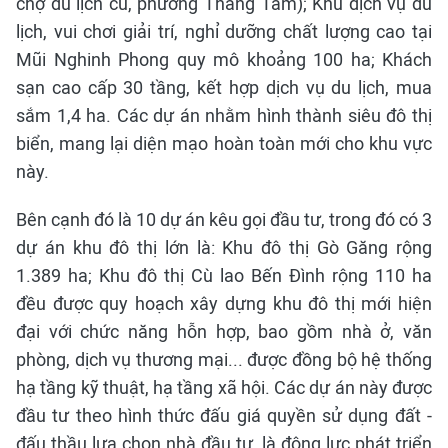
chợ du lịch cũ, phường Thắng Tam); Khu dịch vụ du
lịch, vui chơi giải trí, nghỉ dưỡng chất lượng cao tại
Mũi Nghinh Phong quy mô khoảng 100 ha; Khách
sạn cao cấp 30 tầng, kết hợp dịch vụ du lịch, mua
sắm 1,4 ha. Các dự án nhằm hình thành siêu đô thị
biển, mang lại diện mạo hoàn toàn mới cho khu vực
này.
Bên cạnh đó là 10 dự án kêu gọi đầu tư, trong đó có 3
dự án khu đô thị lớn là: Khu đô thị Gò Găng rộng
1.389 ha; Khu đô thị Cù lao Bến Đình rộng 110 ha
đều được quy hoạch xây dựng khu đô thị mới hiện
đại với chức năng hỗn hợp, bao gồm nhà ở, văn
phòng, dịch vụ thương mại... được đồng bộ hệ thống
hạ tầng kỹ thuật, hạ tầng xã hội. Các dự án này được
đầu tư theo hình thức đấu giá quyền sử dụng đất -
đấu thầu lựa chọn nhà đầu tư, là động lực phát triển