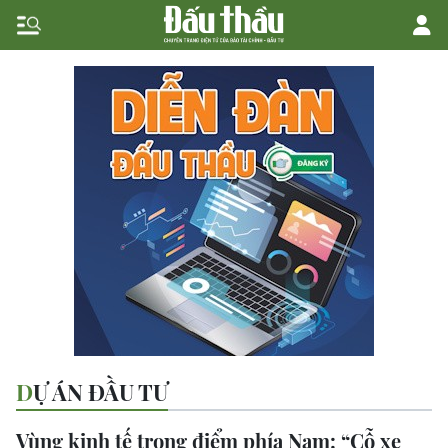
DỰ ÁN ĐẦU TƯ
Vùng kinh tế trọng điểm phía Nam: “Cỗ xe