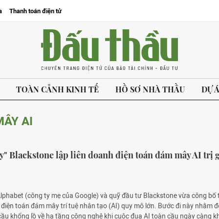
a
Thanh toán điện tử
TOÀN CẢNH KINH TẾ
HỒ SƠ NHÀ THẦU
DỰ 
MÂY AI
y" Blackstone lập liên doanh điện toán đám mây AI trị 
Alphabet (công ty mẹ của Google) và quỹ đầu tư Blackstone vừa công bố
 điện toán đám mây trí tuệ nhân tạo (AI) quy mô lớn. Bước đi này nhằm 
cầu khổng lồ về hạ tầng công nghệ khi cuộc đua AI toàn cầu ngày càng k