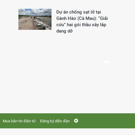
Dự án chống sạt lở tại
Gành Hào (Cà Mau): “Giải
cứu” hai gói thầu xây lắp
dang dở
Mua bản tin điện tử
Đăng ký diễn đàn