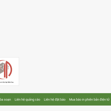
tòa soạn
Liên hệ quảng cáo
Liên hệ đặt báo
Mua báo in phiên bản điện tử