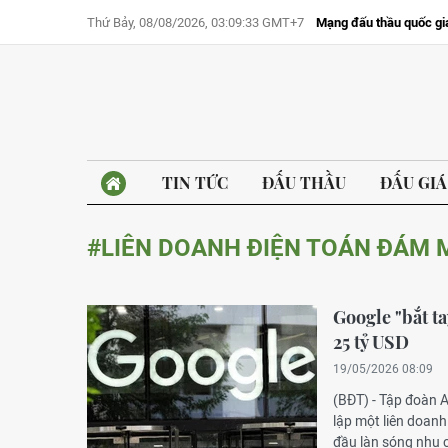
Thứ Bảy, 08/08/2026, 03:09:33 GMT+7
Mạng đấu thầu quốc gi
TIN TỨC
ĐẤU THẦU
ĐẤU GIÁ
#LIÊN DOANH ĐIỆN TOÁN ĐÁM 
Google "bắt ta
25 tỷ USD
19/05/2026 08:09
(BĐT) - Tập đoàn 
lập một liên doanh
đầu làn sóng nhu 