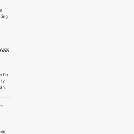
âm
 tổng
 688
ện Dự
 tỷ
 án.
ợ”
 mẫu