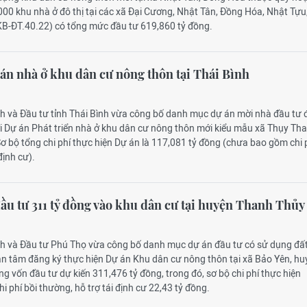
000 khu nhà ở đô thị tại các xã Đại Cương, Nhật Tân, Đồng Hóa, Nhật Tựu
B-ĐT.40.22) có tổng mức đầu tư 619,860 tỷ đồng.
 án nhà ở khu dân cư nông thôn tại Thái Bình
ch và Đầu tư tỉnh Thái Bình vừa công bố danh mục dự án mời nhà đầu tư
ới Dự án Phát triển nhà ở khu dân cư nông thôn mới kiểu mẫu xã Thụy Th
ơ bộ tổng chi phí thực hiện Dự án là 117,081 tỷ đồng (chưa bao gồm chi p
định cư).
ầu tư 311 tỷ đồng vào khu dân cư tại huyện Thanh Thủy
ch và Đầu tư Phú Thọ vừa công bố danh mục dự án đầu tư có sử dụng đấ
an tâm đăng ký thực hiện Dự án Khu dân cư nông thôn tại xã Bảo Yên, hu
ng vốn đầu tư dự kiến 311,476 tỷ đồng, trong đó, sơ bộ chi phí thực hiện
i phí bồi thường, hỗ trợ tái định cư 22,43 tỷ đồng.