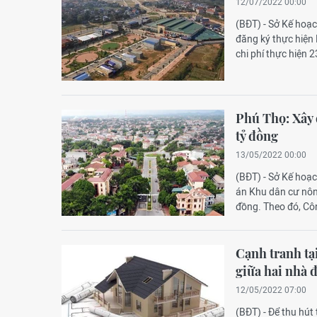
12/07/2022 00:00
(BĐT) - Sở Kế hoạ
đăng ký thực hiện 
chi phí thực hiện 2
Phú Thọ: Xây
tỷ đồng
13/05/2022 00:00
(BĐT) - Sở Kế hoạ
án Khu dân cư nôn
đồng. Theo đó, Cô
Cạnh tranh tạ
giữa hai nhà 
12/05/2022 07:00
(BĐT) - Để thu hút