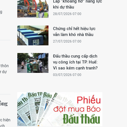
Lấp “khoảng hở” năng lực
khi dự thầu
ng
28/07/2026 07:00
Chứng chỉ hết hiệu lực
vẫn làm khó nhà thầu
27/07/2026 07:00
Đấu thầu cung cấp dịch
vụ công ích tại TP. Huế:
 thôn
Vì sao kém cạnh tranh?
ư dự
03/07/2026 07:00
đồng
c hiện
ạch