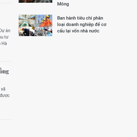
Mông
Ban hành tiêu chí phân
loại doanh nghiệp để cơ
 Dự án
cấu lại vốn nhà nước
ầu tư
p Hà
đồng
 xã
 được