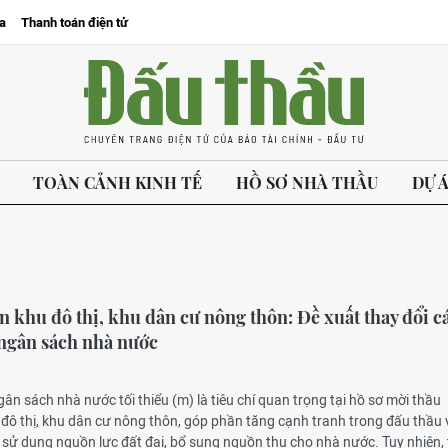
a
Thanh toán điện tử
TOÀN CẢNH KINH TẾ
HỒ SƠ NHÀ THẦU
DỰ 
n khu đô thị, khu dân cư nông thôn: Đề xuất thay đổi c
p ngân sách nhà nước
gân sách nhà nước tối thiểu (m) là tiêu chí quan trọng tại hồ sơ mời thầu
đô thị, khu dân cư nông thôn, góp phần tăng cạnh tranh trong đấu thầu 
 sử dụng nguồn lực đất đai, bổ sung nguồn thu cho nhà nước. Tuy nhiên,