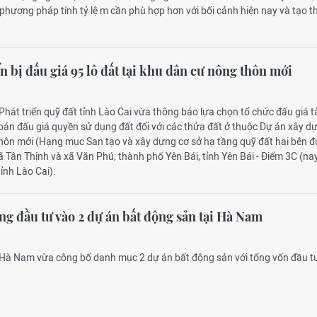
phương pháp tính tỷ lệ m cần phù hợp hơn với bối cảnh hiện nay và tạo 
n bị đấu giá 95 lô đất tại khu dân cư nông thôn mới
Phát triển quỹ đất tỉnh Lào Cai vừa thông báo lựa chọn tổ chức đấu giá t
bán đấu giá quyền sử dụng đất đối với các thửa đất ở thuộc Dự án xây d
hôn mới (Hạng mục San tạo và xây dựng cơ sở hạ tầng quỹ đất hai bên 
ã Tân Thịnh và xã Văn Phú, thành phố Yên Bái, tỉnh Yên Bái - Điểm 3C (nay
ỉnh Lào Cai).
ng đầu tư vào 2 dự án bất động sản tại Hà Nam
 Hà Nam vừa công bố danh mục 2 dự án bất động sản với tổng vốn đầu t