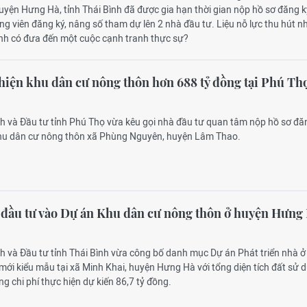
huyện Hưng Hà, tỉnh Thái Bình đã được gia hạn thời gian nộp hồ sơ đăng k
ng viên đăng ký, nâng số tham dự lên 2 nhà đầu tư. Liệu nỗ lực thu hút n
Bình có đưa đến một cuộc cạnh tranh thực sự?
hiện khu dân cư nông thôn hơn 688 tỷ đồng tại Phú Th
ch và Đầu tư tỉnh Phú Thọ vừa kêu gọi nhà đầu tư quan tâm nộp hồ sơ đă
hu dân cư nông thôn xã Phùng Nguyên, huyện Lâm Thao.
 đầu tư vào Dự án Khu dân cư nông thôn ở huyện Hưng
ch và Đầu tư tỉnh Thái Bình vừa công bố danh mục Dự án Phát triển nhà 
ới kiểu mẫu tại xã Minh Khai, huyện Hưng Hà với tổng diện tích đất sử 
g chi phí thực hiện dự kiến 86,7 tỷ đồng.