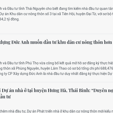
ch và Đầu tư tỉnh Thái Nguyên cho biết đang tìm kiếm nhà đầu tư quan t
Dự án Khu dân cư nông thôn số 3 tại xã Tiên Hội, huyện Đại Từ, với sơ bộ
34,2 tỷ đồng.
 dựng Đức Anh muốn đầu tư khu dân cư nông thôn hơn
ch và Đầu tư tỉnh Phú Thọ vừa công bố kết quả mở hồ sơ đăng ký thực hi
g thôn xã Phùng Nguyên, huyện Lâm Thao có sơ bộ tổng chi phí 688,476
ng ty CP Xây dựng Đức Anh là nhà đầu tư duy nhất đăng ký thực hiện Dự
i Dự án nhà ở tại huyện Hưng Hà, Thái Bình: “Duyên n
đầu tư
 thêm nhà đầu tư, Dự án Phát triển nhà ở khu dân cư nông thôn mới kiểu