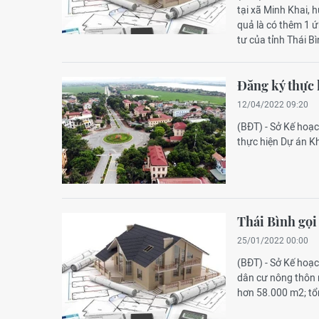
tại xã Minh Khai, 
quả là có thêm 1 ứ
tư của tỉnh Thái 
Đăng ký thực 
12/04/2022 09:20
(BĐT) - Sở Kế hoạ
thực hiện Dự án K
Thái Bình gọi
25/01/2022 00:00
(BĐT) - Sở Kế hoạ
dân cư nông thôn m
hơn 58.000 m2; tổn