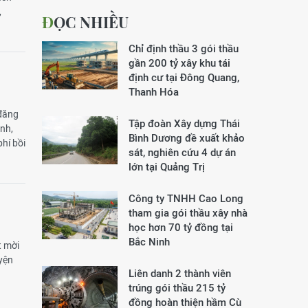
,
ĐỌC NHIỀU
Chỉ định thầu 3 gói thầu
gần 200 tỷ xây khu tái
định cư tại Đông Quang,
Thanh Hóa
 đăng
Tập đoàn Xây dựng Thái
anh,
Bình Dương đề xuất khảo
hí bồi
sát, nghiên cứu 4 dự án
lớn tại Quảng Trị
Công ty TNHH Cao Long
tham gia gói thầu xây nhà
học hơn 70 tỷ đồng tại
Bắc Ninh
t mời
yện
Liên danh 2 thành viên
trúng gói thầu 215 tỷ
đồng hoàn thiện hầm Cù