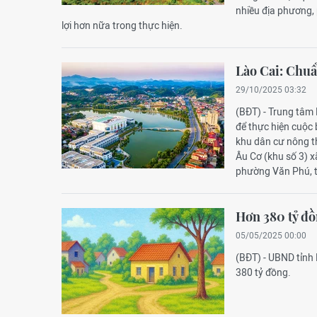
nhiều địa phương, 
lợi hơn nữa trong thực hiện.
Lào Cai: Chuẩ
29/10/2025 03:32
(BĐT) - Trung tâm 
để thực hiện cuộc 
khu dân cư nông t
Âu Cơ (khu số 3) x
phường Văn Phú, t
Hơn 380 tỷ đồ
05/05/2025 00:00
(BĐT) - UBND tỉnh
380 tỷ đồng.