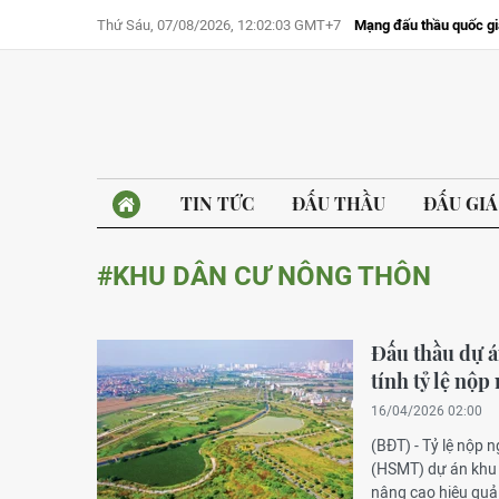
Thứ Sáu, 07/08/2026, 12:02:03 GMT+7
Mạng đấu thầu quốc gi
TIN TỨC
ĐẤU THẦU
ĐẤU GIÁ
#KHU DÂN CƯ NÔNG THÔN
Đấu thầu dự á
tính tỷ lệ nộ
16/04/2026 02:00
(BĐT) - Tỷ lệ nộp n
(HSMT) dự án khu 
nâng cao hiệu quả