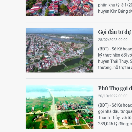
phân khu tỷ lệ 1/2
huyện Kim Bảng (K
Gọi đầu tư dự
28/02/2023 00:00
(BĐT) - Sở Kế hoạ
ký thực hiện đối v
huyện Thái Thụy. S
thường, hỗ trợ tái 
Phú Thọ gọi đ
20/10/2022 00:00
(BĐT) - Sở Kế hoạ
gọi nhà đầu tư qu
Thanh Thủy, với tổ
289,046 tỷ đồng; ch