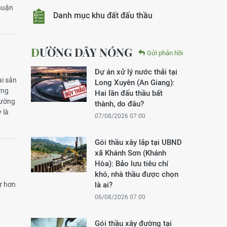
thuận
Danh mục khu đất đấu thầu
ĐƯỜNG DÂY NÓNG
Gửi phản hồi
Dự án xử lý nước thải tại
ài sản
Long Xuyên (An Giang):
ựng
Hai lần đấu thầu bất
đường
thành, do đâu?
 là
07/08/2026 07:00
Gói thầu xây lắp tại UBND
xã Khánh Sơn (Khánh
Hòa): Bảo lưu tiêu chí
khó, nhà thầu được chọn
ư hơn
là ai?
06/08/2026 07:00
Gói thầu xây đường tại