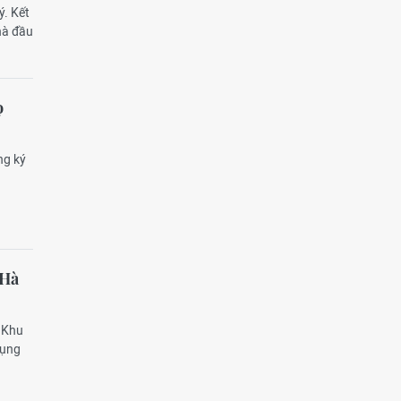
ý. Kết
hà đầu
ọ
ng ký
 Hà
ở Khu
dụng