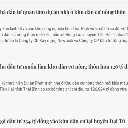
nhà đầu tư quan tâm dự án nhà ở khu dân cư nông thôn
ý khu kinh tế và các khu công nghiệp tỉnh Thái Bình vừa mở hồ sơ đối với
khu dân cư nông thôn mới kiểu mẫu xã Đông Lâm, huyện Tiền Hải. 2 nhà đ
m Dự án là Công ty CP Xây dựng Newtech và Công ty CP Đầu tư tổng hợ
nhà đầu tư muốn làm khu dân cư nông thôn hơn 126 tỷ 
 ký thực hiện Dự án Phát triển nhà ở Khu dân cư nông thôn mới kiểu mẫu
iền Hải, tỉnh Thái Bình có sơ bộ tổng chi phí đầu tư 126,024 tỷ đồng vừa
ọi đầu tư 234 tỷ đồng vào khu dân cư tại huyện Đại Từ