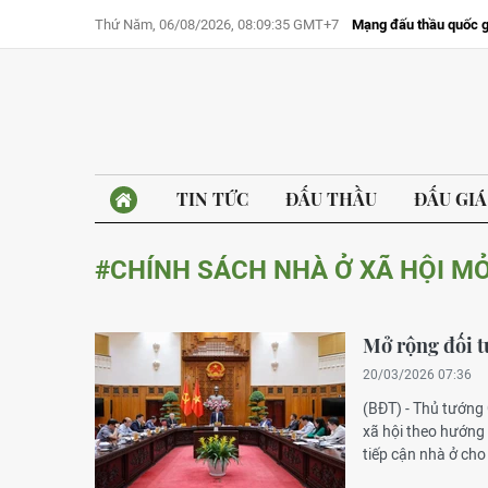
Thứ Năm, 06/08/2026, 08:09:35 GMT+7
Mạng đấu thầu quốc g
TIN TỨC
ĐẤU THẦU
ĐẤU GIÁ
#CHÍNH SÁCH NHÀ Ở XÃ HỘI M
Mở rộng đối t
20/03/2026 07:36
(BĐT) - Thủ tướng
xã hội theo hướng
tiếp cận nhà ở cho