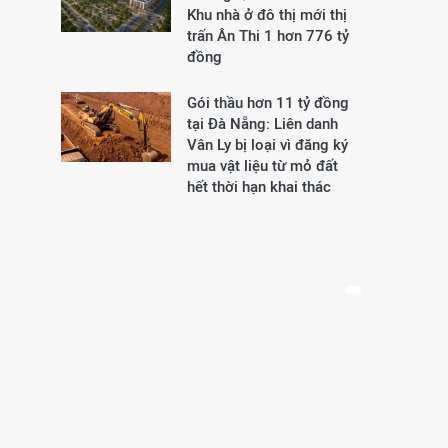
Khu nhà ở đô thị mới thị
trấn Ân Thi 1 hơn 776 tỷ
đồng
Gói thầu hơn 11 tỷ đồng
tại Đà Nẵng: Liên danh
Vân Ly bị loại vì đăng ký
mua vật liệu từ mỏ đất
hết thời hạn khai thác