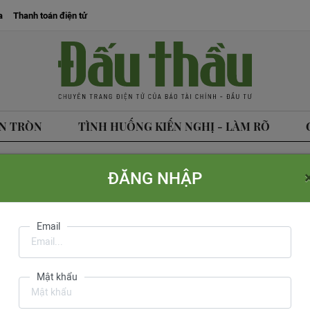
a
Thanh toán điện tử
N TRÒN
TÌNH HUỐNG KIẾN NGHỊ - LÀM RÕ
ĐĂNG NHẬP
tòa soạn
Liên hệ quảng cáo
Liên hệ đặt báo
Mua báo in phiên bản điện tử
Email
Văn Hồng
do Cục Báo 
Mật khẩu
ph