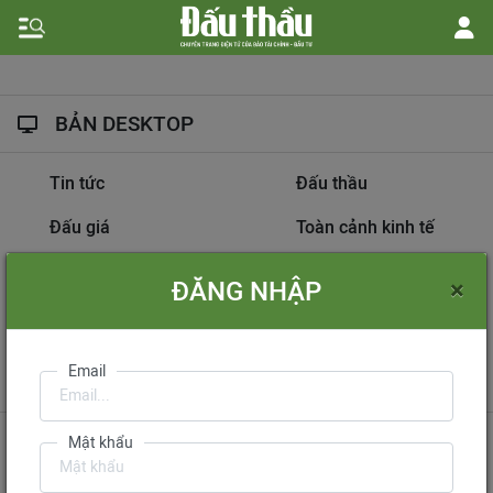
BẢN DESKTOP
Tin tức
Đấu thầu
Đấu giá
Toàn cảnh kinh tế
Hồ sơ nhà thầu
Dự án đầu tư
×
ĐĂNG NHẬP
Thông tin doanh nghiệp
Diễn đàn đấu thầu
Information on
Email
International Tendering
Gửi phản hồi
Liên hệ quảng cáo
Mật khẩu
Liên hệ đặt báo
Mua báo in phiên bản điện