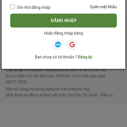
tử
Quên mật khẩu
Ghi nhớ đăng nhập
Mua bản tin điện tử
Đăng ký diễn đàn
ĐĂNG NHẬP
Hoặc đăng nhập bằng
Tổng biên tập
: Phạm Văn Hoành
Phó Tổng biên tập
:
Ngô Chí Tùng
,
Lê Trọng Minh
,
Nguyễn Văn Hồng
Bạn chưa có tài khoản ?
Đăng ký
© Bản quyền thuộc Báo Tài chính - Đầu tư
Giấy phép mở chuyên trang của Báo điện tử số 02/GP-BC
do Cục Báo chí, Bộ Văn hóa, Thể thao và Du lịch cấp ngày
08/01/2026
Việc sử dụng nội dung đăng tải trên website này
phải được sự đồng ý bằng văn bản của Báo Tài chính - Đầu tư