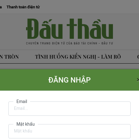
a
Thanh toán điện tử
N TRÒN
TÌNH HUỐNG KIẾN NGHỊ - LÀM RÕ
ĐĂNG NHẬP
tòa soạn
Liên hệ quảng cáo
Liên hệ đặt báo
Mua báo in phiên bản điện tử
Email
Văn Hồng
do Cục Báo 
Mật khẩu
ph