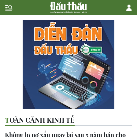
TOÀN CẢNH KINH TẾ
Không lo nợ xấu quay lại sau 5 năm bán cho