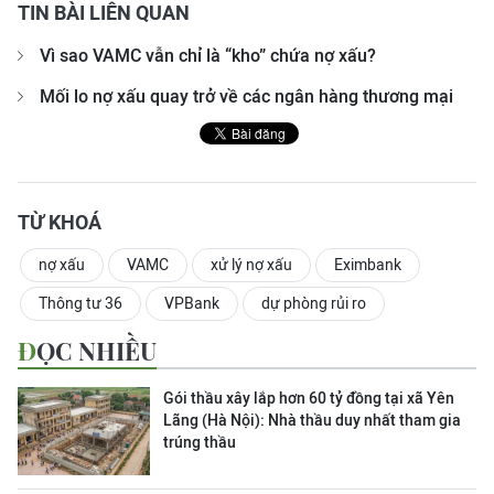
TIN BÀI LIÊN QUAN
Vì sao VAMC vẫn chỉ là “kho” chứa nợ xấu?
Mối lo nợ xấu quay trở về các ngân hàng thương mại
TỪ KHOÁ
nợ xấu
VAMC
xử lý nợ xấu
Eximbank
Thông tư 36
VPBank
dự phòng rủi ro
ĐỌC NHIỀU
Gói thầu xây lắp hơn 60 tỷ đồng tại xã Yên
Lãng (Hà Nội): Nhà thầu duy nhất tham gia
trúng thầu