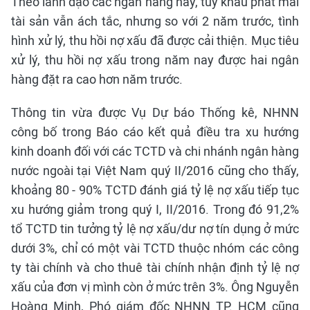
Theo lãnh đạo các ngân hàng này, tuy khâu phát mãi
tài sản vẫn ách tắc, nhưng so với 2 năm trước, tình
hình xử lý, thu hồi nợ xấu đã được cải thiện. Mục tiêu
xử lý, thu hồi nợ xấu trong năm nay được hai ngân
hàng đặt ra cao hơn năm trước.
Thông tin vừa được Vụ Dự báo Thống kê, NHNN
công bố trong Báo cáo kết quả điều tra xu hướng
kinh doanh đối với các TCTD và chi nhánh ngân hàng
nước ngoài tại Việt Nam quý II/2016 cũng cho thấy,
khoảng 80 - 90% TCTD đánh giá tỷ lệ nợ xấu tiếp tục
xu hướng giảm trong quý I, II/2016. Trong đó 91,2%
tổ TCTD tin tưởng tỷ lệ nợ xấu/dư nợ tín dụng ở mức
dưới 3%, chỉ có một vài TCTD thuộc nhóm các công
ty tài chính và cho thuê tài chính nhận định tỷ lệ nợ
xấu của đơn vị mình còn ở mức trên 3%. Ông Nguyễn
Hoàng Minh, Phó giám đốc NHNN TP. HCM cũng