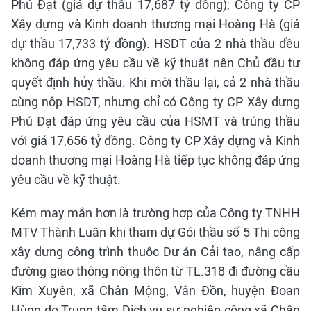
Phú Đạt (giá dự thầu 17,687 tỷ đồng); Công ty CP
Xây dựng và Kinh doanh thương mại Hoàng Hà (giá
dự thầu 17,733 tỷ đồng). HSDT của 2 nhà thầu đều
không đáp ứng yêu cầu về kỹ thuật nên Chủ đầu tư
quyết định hủy thầu. Khi mời thầu lại, cả 2 nhà thầu
cùng nộp HSDT, nhưng chỉ có Công ty CP Xây dựng
Phú Đạt đáp ứng yêu cầu của HSMT và trúng thầu
với giá 17,656 tỷ đồng. Công ty CP Xây dựng và Kinh
doanh thương mại Hoàng Hà tiếp tục không đáp ứng
yêu cầu về kỹ thuật.
Kém may mắn hơn là trường hợp của Công ty TNHH
MTV Thành Luân khi tham dự Gói thầu số 5 Thi công
xây dựng công trình thuộc Dự án Cải tạo, nâng cấp
đường giao thông nông thôn từ TL.318 đi đường cầu
Kim Xuyên, xã Chân Mộng, Vân Đồn, huyện Đoan
Hùng do Trung tâm Dịch vụ sự nghiệp công xã Chân