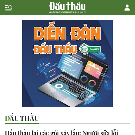
ĐẤU THẦU
Đấu thầu lại các gói xây lắp: Người sửa lỗi