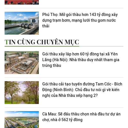
Phú Thọ: Mở gói thầu hơn 143 tỷ đồng xây
dựng trạm bơm, mạng lưới thu gom nước
thải
TIN CÙNG CHUYÊN MỤC
Gói thầu xây lắp hơn 60 tỷ đồng tại xã Yên
Lãng (Hà Nội): Nhà thầu duy nhất tham gia
trúng thầu
Gói thầu cải tạo tuyến đường Tam Cốc - Bích
Động (Ninh Bình): Chủ đầu tư nói gì về kiến
nghị của Nhà thầu xếp hạng 2?
Cà Mau: Sẽ đấu thầu chọn nhà đầu tư dự án
chợ, nhà ở 562 tỷ đồng