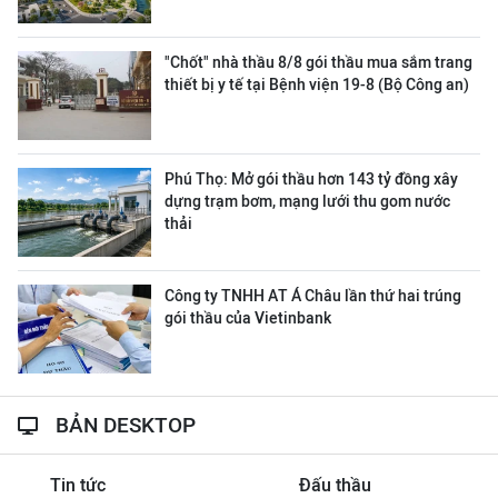
"Chốt" nhà thầu 8/8 gói thầu mua sắm trang
thiết bị y tế tại Bệnh viện 19-8 (Bộ Công an)
Phú Thọ: Mở gói thầu hơn 143 tỷ đồng xây
dựng trạm bơm, mạng lưới thu gom nước
thải
Công ty ΤΝΗΗ ΑΤ Á Châu lần thứ hai trúng
gói thầu của Vietinbank
BẢN DESKTOP
Tin tức
Đấu thầu