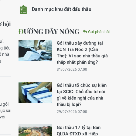
Danh mục khu đất đấu thầu
ơ hội
ĐƯỜNG DÂY NÓNG
Gửi phản hồi
bất
Gói thầu xây đường tại
g tiêu
KCN Trà Nóc 2 (Cần
có nhà
Thơ): Vì sao nhà thầu giá
g
thấp nhất phản ứng?
31/07/2026 07:00
Gói thầu tổ chức sự kiện
tại SCIC: Chủ đầu tư nói
gì về kiến nghị của nhà
u gói
thầu bị loại?
ục sai
29/07/2026 07:00
với
Gói thầu 17 tỷ tại Ban
QLDA ĐTXD xã Hiệp