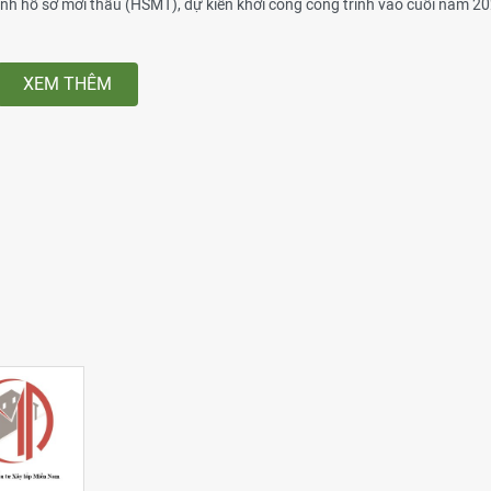
nh hồ sơ mời thầu (HSMT), dự kiến khởi công công trình vào cuối năm 20
XEM THÊM