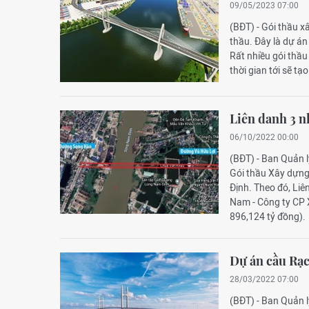
09/05/2023 07:00
(BĐT) - Gói thầu 
thầu. Đây là dự án
Rất nhiều gói thầu
thời gian tới sẽ tạ
Liên danh 3 n
06/10/2022 00:00
(BĐT) - Ban Quản 
Gói thầu Xây dựng
Định. Theo đó, Li
Nam - Công ty CP 
896,124 tỷ đồng).
Dự án cầu Rạc
28/03/2022 07:00
(BĐT) - Ban Quản 