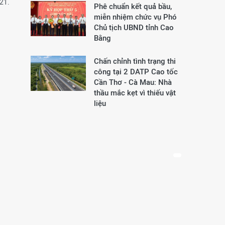
21.
Phê chuẩn kết quả bầu,
miễn nhiệm chức vụ Phó
Chủ tịch UBND tỉnh Cao
Bằng
Chấn chỉnh tình trạng thi
công tại 2 DATP Cao tốc
Cần Thơ - Cà Mau: Nhà
thầu mắc kẹt vì thiếu vật
liệu