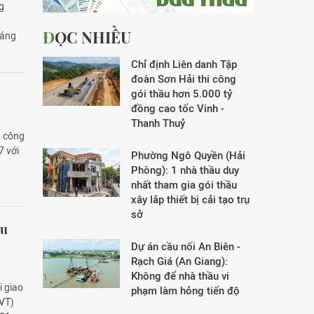
g
ĐỌC NHIỀU
háng
Chỉ định Liên danh Tập
đoàn Sơn Hải thi công
gói thầu hơn 5.000 tỷ
đồng cao tốc Vinh -
Thanh Thuỷ
a công
7 với
Phường Ngô Quyền (Hải
Phòng): 1 nhà thầu duy
nhất tham gia gói thầu
xây lắp thiết bị cải tạo trụ
sở
ầu
Dự án cầu nối An Biên -
Rạch Giá (An Giang):
Không để nhà thầu vi
i giao
phạm làm hỏng tiến độ
TVT)