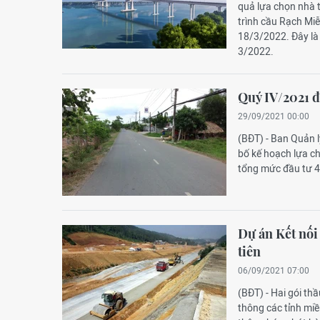
quả lựa chọn nhà 
trình cầu Rạch Miễ
18/3/2022. Đây là
3/2022.
Quý IV/2021 đ
29/09/2021 00:00
(BĐT) - Ban Quản 
bố kế hoạch lựa c
tổng mức đầu tư 4
Dự án Kết nối 
tiên
06/09/2021 07:00
(BĐT) - Hai gói th
thông các tỉnh miề