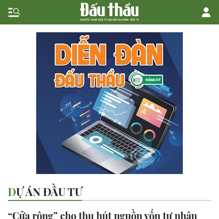
DỰ ÁN ĐẦU TƯ
“Cửa rộng” cho thu hút nguồn vốn tư nhân