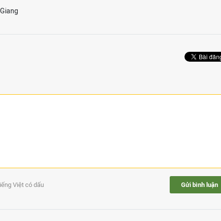
 Giang
tiếng Việt có dấu
Gửi bình luận