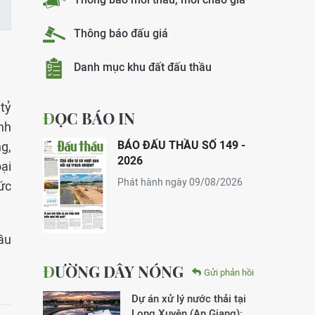
Thông báo đấu giá
Danh mục khu đất đấu thầu
tỷ
ĐỌC BÁO IN
nh
BÁO ĐẤU THẦU SỐ 149 -
g,
2026
ại
Phát hành ngày 09/08/2026
ức
ầu
ĐƯỜNG DÂY NÓNG
Gửi phản hồi
Dự án xử lý nước thải tại
Long Xuyên (An Giang):