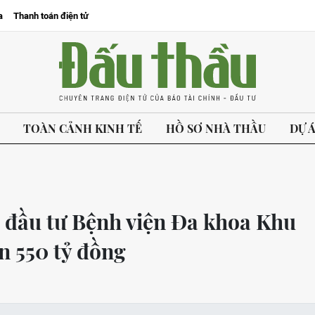
a
Thanh toán điện tử
TOÀN CẢNH KINH TẾ
HỒ SƠ NHÀ THẦU
DỰ 
 đầu tư Bệnh viện Đa khoa Khu
n 550 tỷ đồng