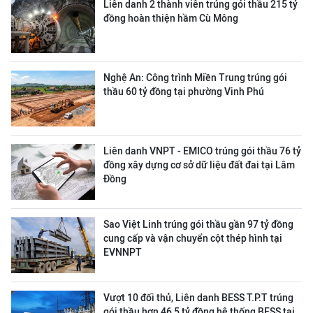
Liên danh 2 thành viên trúng gói thầu 215 tỷ
đồng hoàn thiện hầm Cù Mông
Nghệ An: Công trình Miền Trung trúng gói
thầu 60 tỷ đồng tại phường Vinh Phú
Liên danh VNPT - EMICO trúng gói thầu 76 tỷ
đồng xây dựng cơ sở dữ liệu đất đai tại Lâm
Đồng
Sao Việt Linh trúng gói thầu gần 97 tỷ đồng
cung cấp và vận chuyển cột thép hình tại
EVNNPT
Vượt 10 đối thủ, Liên danh BESS T.P.T trúng
gói thầu hơn 46,5 tỷ đồng hệ thống BESS tại