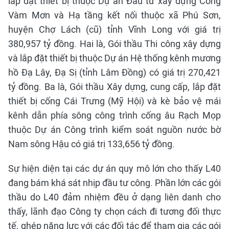
lắp đặt thiết bị thuộc Dự án Đầu tư xây dựng Cống
Vàm Mơn và Hạ tầng kết nối thuộc xã Phú Sơn,
huyện Chợ Lách (cũ) tỉnh Vĩnh Long với giá trị
380,957 tỷ đồng. Hai là, Gói thầu Thi công xây dựng
và lắp đặt thiết bị thuộc Dự án Hệ thống kênh mương
hồ Đạ Lây, Đạ Sị (tỉnh Lâm Đồng) có giá trị 270,421
tỷ đồng. Ba là, Gói thầu Xây dựng, cung cấp, lắp đặt
thiết bị cống Cái Trưng (Mỹ Hội) và kè bảo vệ mái
kênh dẫn phía sông công trình cống âu Rạch Mọp
thuộc Dự án Công trình kiểm soát nguồn nước bờ
Nam sông Hậu có giá trị 133,656 tỷ đồng.
Sự hiện diện tại các dự án quy mô lớn cho thấy L40
đang bám khá sát nhịp đầu tư công. Phần lớn các gói
thầu do L40 đảm nhiệm đều ở dạng liên danh cho
thấy, lãnh đạo Công ty chọn cách đi tương đối thực
tế, ghép năng lực với các đối tác để tham gia các gói