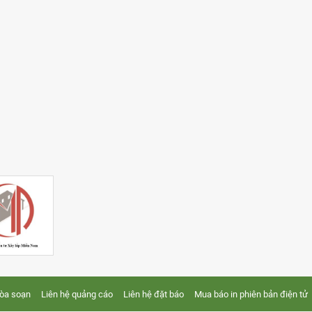
tòa soạn
Liên hệ quảng cáo
Liên hệ đặt báo
Mua báo in phiên bản điện tử