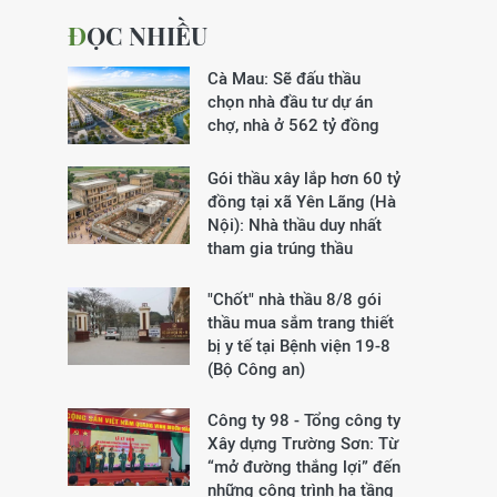
ĐỌC NHIỀU
Cà Mau: Sẽ đấu thầu
chọn nhà đầu tư dự án
chợ, nhà ở 562 tỷ đồng
Gói thầu xây lắp hơn 60 tỷ
đồng tại xã Yên Lãng (Hà
Nội): Nhà thầu duy nhất
tham gia trúng thầu
"Chốt" nhà thầu 8/8 gói
thầu mua sắm trang thiết
bị y tế tại Bệnh viện 19-8
(Bộ Công an)
Công ty 98 - Tổng công ty
Xây dựng Trường Sơn:
Từ
“mở đường thắng lợi” đến
những công trình hạ tầng