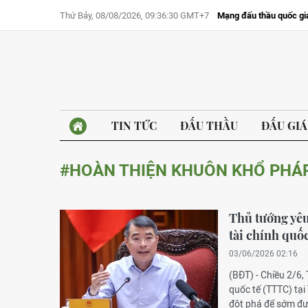
Thứ Bảy, 08/08/2026, 09:36:30 GMT+7
Mạng đấu thầu quốc gi
TIN TỨC
ĐẤU THẦU
ĐẤU GIÁ
#HOÀN THIỆN KHUÔN KHỔ PHÁP
Thủ tướng yêu
tài chính quốc
03/06/2026 02:16
(BĐT) - Chiều 2/6,
quốc tế (TTTC) tại
đột phá để sớm đư