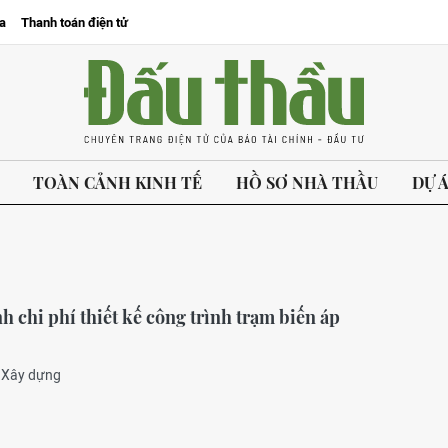
a
Thanh toán điện tử
TOÀN CẢNH KINH TẾ
HỒ SƠ NHÀ THẦU
DỰ 
h chi phí thiết kế công trình trạm biến áp
ộ Xây dựng