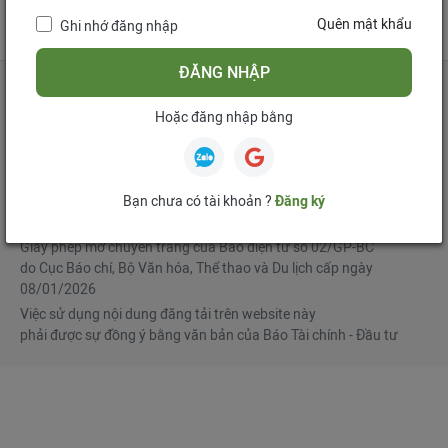
tử
Quên mật khẩu
Ghi nhớ đăng nhập
Mua bản tin điện tử
Đăng ký diễn đàn
ĐĂNG NHẬP
Hoặc đăng nhập bằng
Tổng biên tập
: Phạm Văn Hoành
Phó Tổng biên tập
:
Ngô Chí Tùng
,
Lê Trọng Minh
,
Nguyễn Văn Hồng
Bạn chưa có tài khoản ?
Đăng ký
© Bản quyền thuộc Báo Tài chính - Đầu tư
Giấy phép mở chuyên trang của Báo điện tử số 02/GP-BC
do Cục Báo chí, Bộ Văn hóa, Thể thao và Du lịch cấp ngày
08/01/2026
Việc sử dụng nội dung đăng tải trên website này
phải được sự đồng ý bằng văn bản của Báo Tài chính - Đầu tư