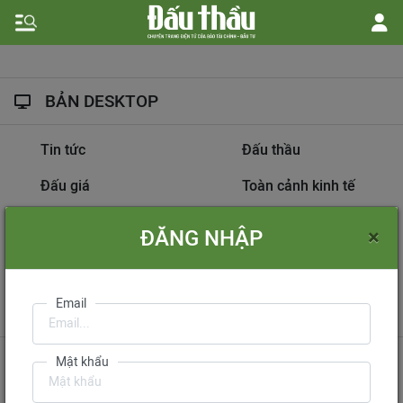
BẢN DESKTOP
Tin tức
Đấu thầu
Đấu giá
Toàn cảnh kinh tế
Hồ sơ nhà thầu
Dự án đầu tư
×
ĐĂNG NHẬP
Thông tin doanh nghiệp
Diễn đàn đấu thầu
Information on
Email
International Tendering
Gửi phản hồi
Liên hệ quảng cáo
Mật khẩu
Liên hệ đặt báo
Mua báo in phiên bản điện