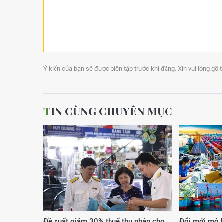
Ý kiến của bạn sẽ được biên tập trước khi đăng. Xin vui lòng gõ 
TIN CÙNG CHUYÊN MỤC
Đề xuất giảm 30% thuế thu nhập cho
Đổi mới mô h