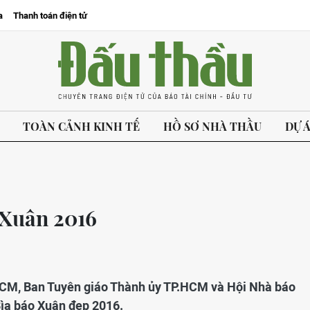
a
Thanh toán điện tử
TOÀN CẢNH KINH TẾ
HỒ SƠ NHÀ THẦU
DỰ 
 Xuân 2016
.HCM, Ban Tuyên giáo Thành ủy TP.HCM và Hội Nhà báo
Bìa báo Xuân đẹp 2016.