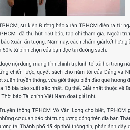
TP.HCM, sự kiện Đường báo xuân TP.HCM diễn ra từ ng
TP.HCM đã thu hút 150 báo, tạp chí tham gia. Ngoài trư
a báo Xuân ấn tượng. Năm nay, cách chấm giải kết hợp gi
 50% từ bình chọn của bạn đọc tại đường sách.
 được nội dung mang tính chính trị, kinh tế, xã hội trong 
ững chiến lược, quyết sách cho năm tới của Đảng và N
 xuân truyền thống, vừa giới thiệu biển đảo quê hương đ
a 15 bìa báo xuất sắc nhất. Cụ thể, Giải nhất thuộc về B
Thời báo Tài chính Việt Nam đoạt giải nhì.
Truyền thông TP.HCM Võ Văn Long cho biết, TP.HCM g
những cơ quan báo chí trung ương đóng trên địa bàn Thà
ương tại Thành phố đã kịp thời thông tin, phản ánh đầy đ