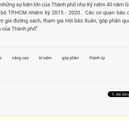
ả những sự kiện lớn của Thành phố như Kỷ niệm 40 năm Gi
 bộ TP.HCM nhiệm kỳ 2015 - 2020… Các cơ quan báo c
am gia đường sách, tham gia Hội báo Xuân, góp phần qu
ần của Thành phố”.
c
nâng cao
kỉ niệm
góp phần
thành ủy