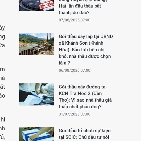
Hai lần đấu thầu bất
thành, do đâu?
07/08/2026 07:00
ày
ng
Gói thầu xây lắp tại UBND
xã Khánh Sơn (Khánh
ữa
Hòa): Bảo lưu tiêu chí
khó, nhà thầu được chọn
là ai?
năm
06/08/2026 07:00
hà
ất
Gói thầu xây đường tại
KCN Trà Nóc 2 (Cần
áo
Thơ): Vì sao nhà thầu giá
thấp nhất phản ứng?
31/07/2026 07:00
hi
nh
Gói thầu tổ chức sự kiện
ủ,
tại SCIC: Chủ đầu tư nói