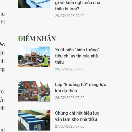
gì về kiến nghị của nhà
thầu bị loại?
hu
29/07/2026 07:00
hí
ĐIỂM NHẤN
iệc
Xuất hiện “biến tướng”
uan
tiêu chí uy tín của nhà
nh
thầu
ng
29/07/2026 07:00
Lấp “khoảng hở” năng lực
khi dự thầu
c,
28/07/2026 07:00
ến
nh
Chứng chỉ hết hiệu lực
vẫn làm khó nhà thầu
27/07/2026 07:00
ại