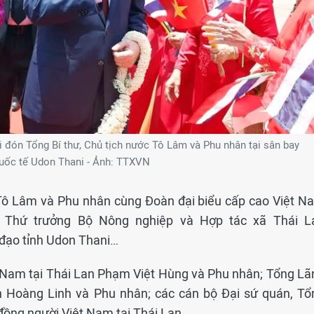
 đón Tổng Bí thư, Chủ tịch nước Tô Lâm và Phu nhân tại sân bay
uốc tế Udon Thani - Ảnh: TTXVN
 Tô Lâm và Phu nhân cùng Đoàn đại biểu cấp cao Việt N
ó: Thứ trưởng Bộ Nông nghiệp và Hợp tác xã Thái L
ạo tỉnh Udon Thani…
t Nam tại Thái Lan Phạm Việt Hùng và Phu nhân; Tổng Lã
h Hoàng Linh và Phu nhân; các cán bộ Đại sứ quán, Tổ
ồng người Việt Nam tại Thái Lan.