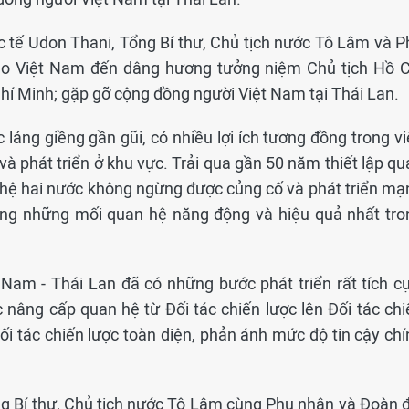
 tế Udon Thani, Tổng Bí thư, Chủ tịch nước Tô Lâm và P
ao Việt Nam đến dâng hương tưởng niệm Chủ tịch Hồ C
 Chí Minh; gặp gỡ cộng đồng người Việt Nam tại Thái Lan.
 láng giềng gần gũi, có nhiều lợi ích tương đồng trong v
c và phát triển ở khu vực. Trải qua gần 50 năm thiết lập q
 hệ hai nước không ngừng được củng cố và phát triển mạ
rong những mối quan hệ năng động và hiệu quả nhất tro
 Nam - Thái Lan đã có những bước phát triển rất tích cự
 nâng cấp quan hệ từ Đối tác chiến lược lên Đối tác chi
ối tác chiến lược toàn diện, phản ánh mức độ tin cậy chí
g Bí thư, Chủ tịch nước Tô Lâm cùng Phu nhân và Đoàn đ