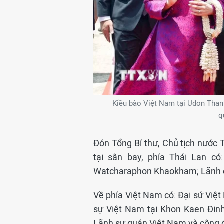
Kiều bào Việt Nam tại Udon Thani
q
Đón Tổng Bí thư, Chủ tịch nước
tại sân bay, phía Thái Lan c
Watcharaphon Khaokham; Lãnh đ
Về phía Việt Nam có: Đại sứ Việ
sự Việt Nam tại Khon Kaen Đin
Lãnh sự quán Việt Nam và cộng đ